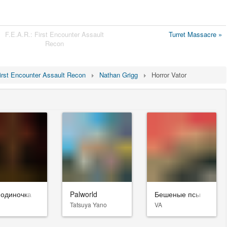
F.E.A.R.: First Encounter Assault
Turret Massacre »
Recon
irst Encounter Assault Recon
Nathan Grigg
Horror Vator
-одиночка
Palworld
Бешеные псы
Tatsuya Yano
VA