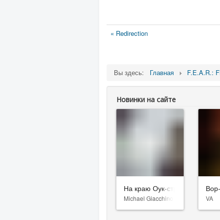
« Redirection
Вы здесь:
Главная
F.E.A.R.: F
Новинки на сайте
На краю Оук-стрит
Вор
Michael Giacchino
VA