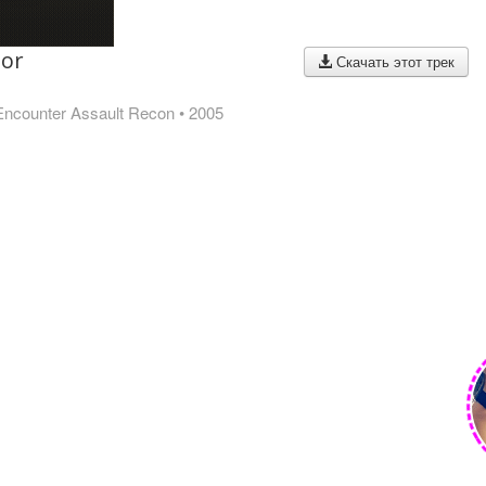
tor
Скачать этот трек
t Encounter Assault Recon
• 2005