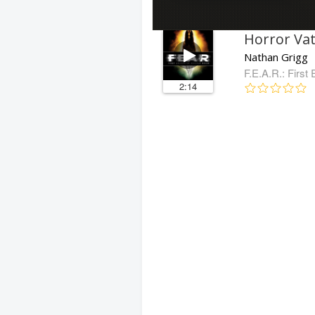
Horror Va
Nathan Grigg
F.E.A.R.: Firs
2:14