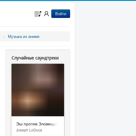
Войти
Музыка из аниме
Случайные саундтреки
Эш против Зловещих мертвецов
Joseph LoDuca