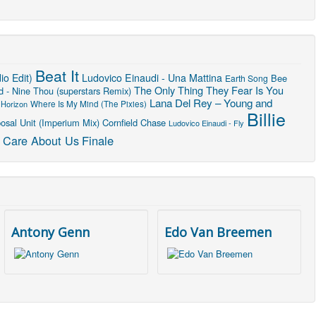
Beat It
o Edit)
Ludovico Einaudi - Una Mattina
Bee
Earth Song
The Only Thing They Fear Is You
d - Nine Thou (superstars Remix)
Lana Del Rey – Young and
Where Is My Mind (The Pixies)
Horizon
Billie
osal Unit (Imperium Mix)
Cornfield Chase
Ludovico Einaudi - Fly
 Care About Us
Finale
Antony Genn
Edo Van Breemen