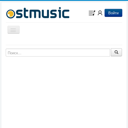
Войти
Включить/выключить навигацию
Музыка из игр
Музыка из фильмов
Музыка из мультфильмов
Музыка из сериалов
Музыка из аниме