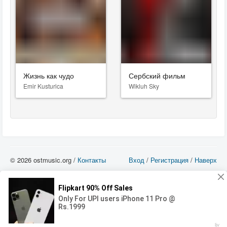
Жизнь как чудо
Сербский фильм
Emir Kusturica
Wikluh Sky
© 2026 ostmusic.org /
Контакты
Вход
/
Регистрация
/
Наверх
Все аудио материалы являются собственностью их изготовителя (владельца
прав) и охраняются Законом «Об авторском праве и смежных правах». Вы
можете использовать такие материалы только в том в случае, если
использование производится с ознакомительными целями - для прочих целей
вы должны приобрести лицензионную запись.