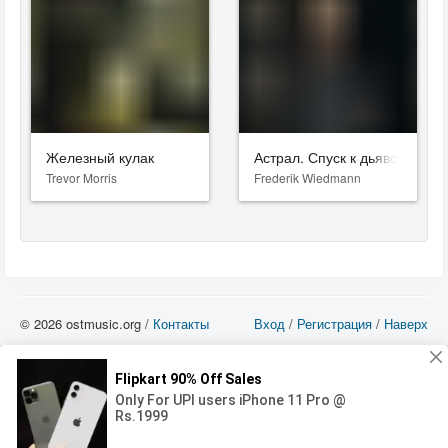
Железный кулак
Астрал. Спуск к дьяволу
Trevor Morris
Frederik Wiedmann
© 2026 ostmusic.org /
Контакты
Вход
/
Регистрация
/
Наверх
Все аудио материалы являются собственностью их изготовителя (владельца
прав) и охраняются Законом «Об авторском праве и смежных правах». Вы
можете использовать такие материалы только в том в случае, если
использование производится с ознакомительными целями - для прочих целей
вы должны приобрести лицензионную запись.