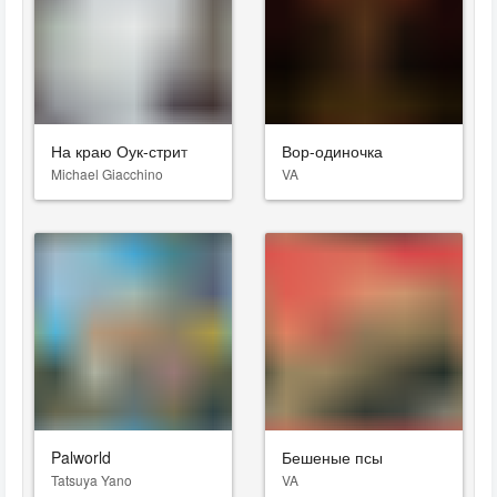
На краю Оук-стрит
Вор-одиночка
Michael Giacchino
VA
Palworld
Бешеные псы
Tatsuya Yano
VA