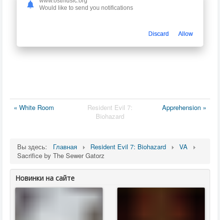
www.ostmusic.org
Would like to send you notifications
Discard
Allow
« White Room
Resident Evil 7:
Apprehension »
Biohazard
Вы здесь:
Главная
Resident Evil 7: Biohazard
VA
Sacrifice by The Sewer Gatorz
Новинки на сайте