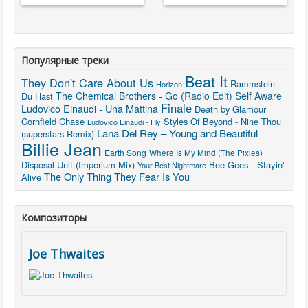
Популярные треки
Beat It
They Don't Care About Us
Rammstein -
Horizon
The Chemical Brothers - Go (Radio Edit)
Self Aware
Du Hast
Finale
Ludovico Einaudi - Una Mattina
Death by Glamour
Cornfield Chase
Styles Of Beyond - Nine Thou
Ludovico Einaudi - Fly
Lana Del Rey – Young and Beautiful
(superstars Remix)
Billie Jean
Earth Song
Where Is My Mind (The Pixies)
Disposal Unit (Imperium Mix)
Bee Gees - Stayin'
Your Best Nightmare
The Only Thing They Fear Is You
Alive
Композиторы
Joe Thwaites