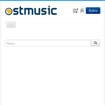
Войти
Включить/выключить навигацию
Музыка из игр
Музыка из фильмов
Музыка из мультфильмов
Музыка из сериалов
Музыка из аниме