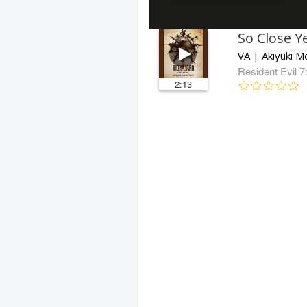
So Close Y
Resident Evil 7
2:13