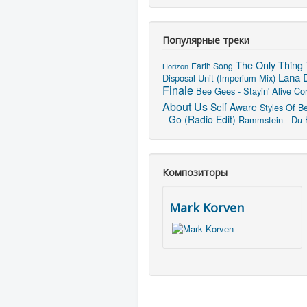
Популярные треки
The Only Thing 
Earth Song
Horizon
Lana D
Disposal Unit (Imperium Mix)
Finale
Bee Gees - Stayin' Alive
Cor
About Us
Self Aware
Styles Of B
- Go (Radio Edit)
Rammstein - Du 
Композиторы
Mark Korven