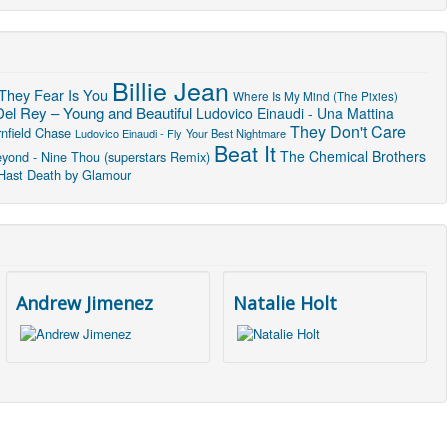
Billie Jean
They Fear Is You
Where Is My Mind (The Pixies)
el Rey – Young and Beautiful
Ludovico Einaudi - Una Mattina
They Don't Care
nfield Chase
Ludovico Einaudi - Fly
Your Best Nightmare
Beat It
The Chemical Brothers
eyond - Nine Thou (superstars Remix)
Hast
Death by Glamour
Andrew Jimenez
Natalie Holt