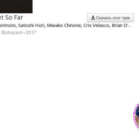
et So Far
Скачать этот трек
VA | Akiyuki Morimoto, Satoshi Hori, Miwako Chinone, Cris Velasco, Brian D'Oliveira
: Biohazard
• 2017