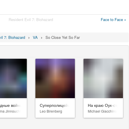
Resident Evil 7: Biohazard
Face to Face »
il 7: Biohazard
VA
So Close Yet So Far
здные войны: Видения. Девятый джедай
Суперполицейские 3
На краю Оук-стрит
ma Jinnouchi
Leo Birenberg
Michael Giacchino