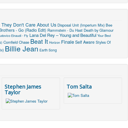
They Don't Care About Us
u
Disposal Unit (Imperium Mix)
Bee
rothers - Go (Radio Edit)
Rammstein - Du Hast
Death by Glamour
Lana Del Rey – Young and Beautiful
udovico Einaudi - Fly
Your Best
Beat It
Finale
Self Aware
Cornfield Chase
Styles Of
s)
Horizon
Billie Jean
ix)
Earth Song
Stephen James
Tom Salta
Taylor