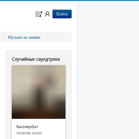
Войти
Музыка из аниме
Случайные саундтреки
Киллербот
Amanda Jones