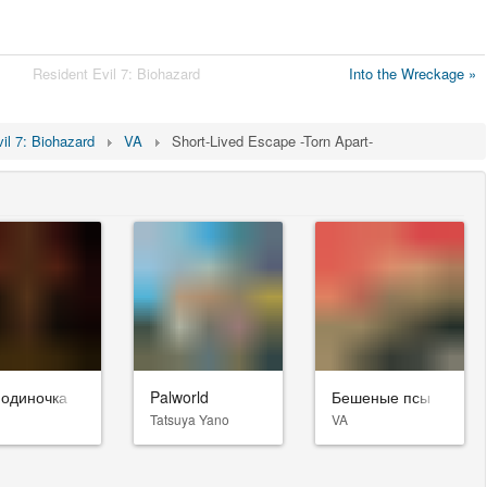
Resident Evil 7: Biohazard
Into the Wreckage »
il 7: Biohazard
VA
Short-Lived Escape -Torn Apart-
-одиночка
Palworld
Бешеные псы
Tatsuya Yano
VA