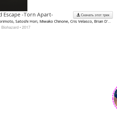
d Escape -Torn Apart-
Скачать этот трек
VA | Akiyuki Morimoto, Satoshi Hori, Miwako Chinone, Cris Velasco, Brian D'Oliveira
: Biohazard
• 2017