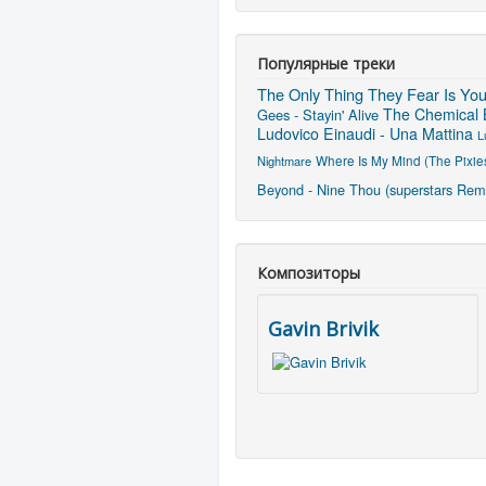
Популярные треки
The Only Thing They Fear Is Yo
The Chemical B
Gees - Stayin' Alive
Ludovico Einaudi - Una Mattina
L
Where Is My Mind (The Pixie
Nightmare
Beyond - Nine Thou (superstars Rem
Композиторы
Gavin Brivik