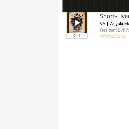
Short-Live
Resident Evil 7
0:41