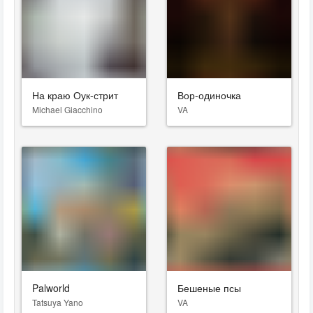
На краю Оук-стрит
Вор-одиночка
Michael Giacchino
VA
Palworld
Бешеные псы
Tatsuya Yano
VA