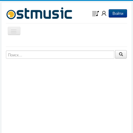
Войти
Включить/выключить навигацию
Музыка из игр
Музыка из фильмов
Музыка из мультфильмов
Музыка из сериалов
Музыка из аниме