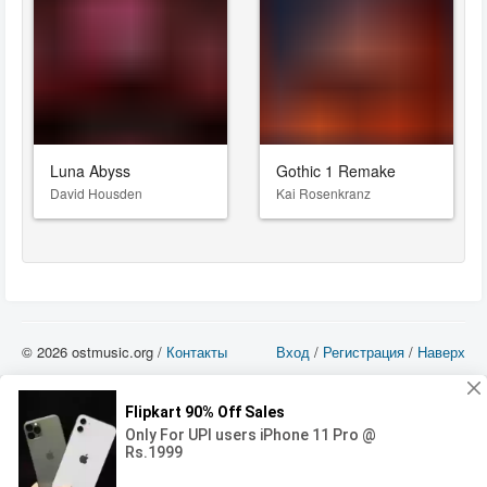
Luna Abyss
Gothic 1 Remake
David Housden
Kai Rosenkranz
© 2026 ostmusic.org /
Контакты
Вход
/
Регистрация
/
Наверх
Все аудио материалы являются собственностью их изготовителя (владельца
прав) и охраняются Законом «Об авторском праве и смежных правах». Вы
можете использовать такие материалы только в том в случае, если
использование производится с ознакомительными целями - для прочих целей
вы должны приобрести лицензионную запись.