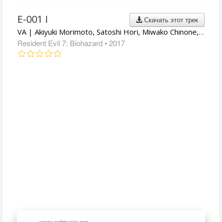
E-001 I
Скачать этот трек
VA | Akiyuki Morimoto, Satoshi Hori, Miwako Chinone, Cris Velasco, Brian D'Oliveira
Resident Evil 7: Biohazard
• 2017