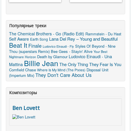
Популярные треки
The Chemical Brothers - Go (Radio Edit)
Rammstein - Du Hast
Lana Del Rey – Young and Beautiful
Self Aware
Earth Song
Beat It
Finale
Styles Of Beyond - Nine
Ludovico Einaudi - Fly
Thou (superstars Remix)
Bee Gees - Stayin' Alive
Your Best
Ludovico Einaudi - Una
Death by Glamour
Nightmare
Horizon
Billie Jean
The Only Thing They Fear Is You
Mattina
Cornfield Chase
Disposal Unit
Where Is My Mind (The Pixies)
They Don't Care About Us
(Imperium Mix)
Композиторы
Ben Lovett