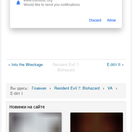
www.ostmusic.org
Would like to send you notifications
Discard
Allow
« Into the Wreckage
Resident Evil 7:
E-001 II »
Biohazard
Вы здесь:
Главная
Resident Evil 7: Biohazard
VA
E-001 I
Новинки на сайте