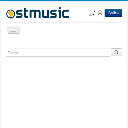
Войти
Включить/выключить навигацию
Музыка из игр
Музыка из фильмов
Музыка из мультфильмов
Музыка из сериалов
Музыка из аниме