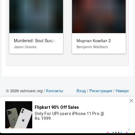
Murdered: Soul Suspect
Мортал Комбат 2
Jason Graves
Benjamin Wallfisch
© 2026 ostmusic.org /
Контакты
Вход
/
Регистрация
/
Наверх
Все аудио материалы являются собственностью их изготовителя (владельца
прав) и охраняются Законом «Об авторском праве и смежных правах». Вы
можете использовать такие материалы только в том в случае, если
использование производится с ознакомительными целями - для прочих целей
вы должны приобрести лицензионную запись.
00:00
00:00
Error loading media: File could not be played