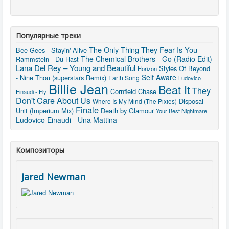
Популярные треки
The Only Thing They Fear Is You
Bee Gees - Stayin' Alive
The Chemical Brothers - Go (Radio Edit)
Rammstein - Du Hast
Lana Del Rey – Young and Beautiful
Styles Of Beyond
Horizon
Self Aware
- Nine Thou (superstars Remix)
Earth Song
Ludovico
Billie Jean
Beat It
They
Cornfield Chase
Einaudi - Fly
Don't Care About Us
Disposal
Where Is My Mind (The Pixies)
Finale
Unit (Imperium Mix)
Death by Glamour
Your Best Nightmare
Ludovico Einaudi - Una Mattina
Композиторы
Jared Newman