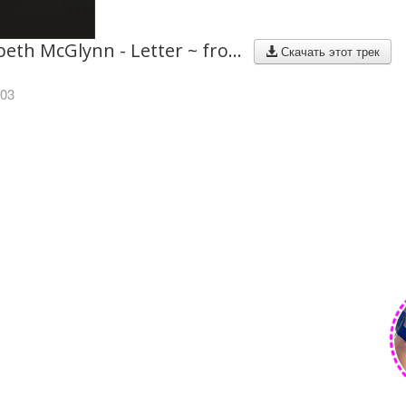
Mary Elizabeth McGlynn - Letter ~ from the Lost Days
Скачать этот трек
003