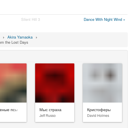
Silent Hill 3
Dance With Night Wind »
Akira Yamaoka
rom the Lost Days
еные псы
Мыс страха
Кристоферы
Jeff Russo
David Holmes