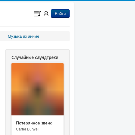
Войти
Музыка из аниме
Случайные саундтреки
Потерянное звено
Carter Burwell