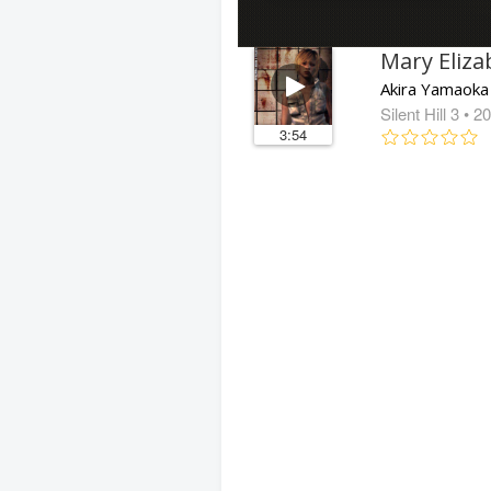
Akira Yamaoka
Silent Hill 3
• 2
3:54