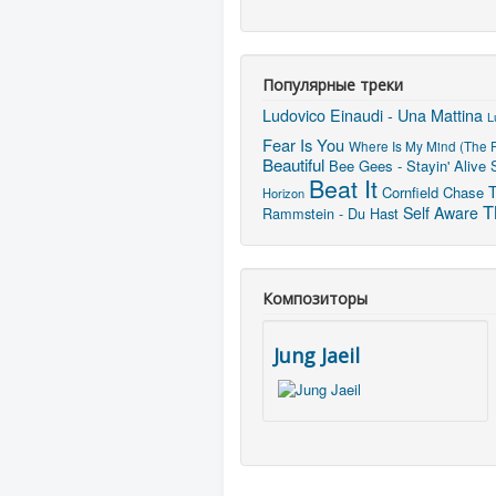
Популярные треки
Ludovico Einaudi - Una Mattina
L
Fear Is You
Where Is My Mind (The P
Beautiful
Bee Gees - Stayin' Alive
Beat It
T
Cornfield Chase
Horizon
T
Self Aware
Rammstein - Du Hast
Композиторы
Jung Jaeil