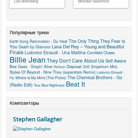
Leo Birenberg
Michael Giacchino
Популярные треки
The Only Thing They Fear Is
Rammstein - Du Hast
Earth Song
You
Lana Del Rey – Young and Beautiful
Death by Glamour
Finale
Ludovico Einaudi - Una Mattina
Cornfield Chase
Billie Jean
They Don't Care About Us
Self Aware
Bee Gees - Stayin' Alive
Disposal Unit (Imperium Mix)
Horizon
Styles Of Beyond - Nine Thou (superstars Remix)
Ludovico Einaudi -
The Chemical Brothers - Go
Where Is My Mind (The Pixies)
Fly
Beat It
(Radio Edit)
Your Best Nightmare
Композиторы
Stephen Gallagher