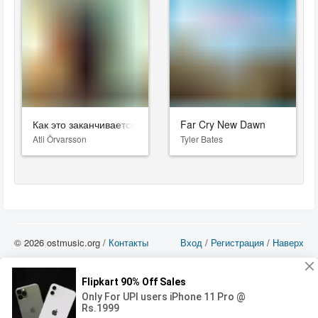
Как это заканчивается
Far Cry New Dawn
Atli Örvarsson
Tyler Bates
© 2026 ostmusic.org /
Контакты
Вход
/
Регистрация
/
Наверх
Все аудио материалы являются собственностью их изготовителя (владельца
прав) и охраняются Законом «Об авторском праве и смежных правах». Вы
можете использовать такие материалы только в том в случае, если
использование производится с ознакомительными целями - для прочих целей
вы должны приобрести лицензионную запись.