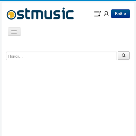
Войти
Включить/выключить навигацию
Музыка из игр
Музыка из фильмов
Музыка из мультфильмов
Музыка из сериалов
Музыка из аниме