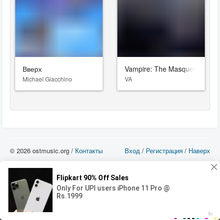
Вверх
Vampire: The Masquerade – B
Michael Giacchino
VA
© 2026 ostmusic.org /
Контакты
Вход
/
Регистрация
/
Наверх
Все аудио материалы являются собственностью их изготовителя (владельца
прав) и охраняются Законом «Об авторском праве и смежных правах». Вы
можете использовать такие материалы только в том в случае, если
использование производится с ознакомительными целями - для прочих целей
вы должны приобрести лицензионную запись.
00:00
00:00
Error loading media: File could not be played