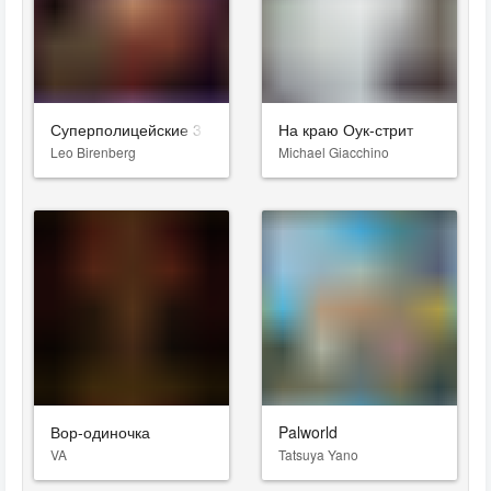
Суперполицейские 3
На краю Оук-стрит
Leo Birenberg
Michael Giacchino
Вор-одиночка
Palworld
VA
Tatsuya Yano