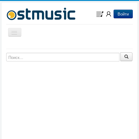
Войти
Включить/выключить навигацию
Музыка из игр
Музыка из фильмов
Музыка из мультфильмов
Музыка из сериалов
Музыка из аниме