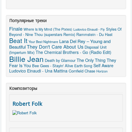
Популярные треки
Finale
Styles Of
Where Is My Mind (The Pixies)
Ludovico Einaudi - Fly
Beyond - Nine Thou (superstars Remix)
Rammstein - Du Hast
Beat It
Lana Del Rey – Young and
Your Best Nightmare
They Don't Care About Us
Beautiful
Disposal Unit
The Chemical Brothers - Go (Radio Edit)
(Imperium Mix)
Billie Jean
The Only Thing They
Death by Glamour
Fear Is You
Self Aware
Bee Gees - Stayin' Alive
Earth Song
Ludovico Einaudi - Una Mattina
Cornfield Chase
Horizon
Композиторы
Robert Folk