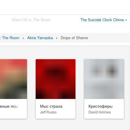
Silent Hill 4: The Room
The Suicidal Clock Chime »
 4: The Room
Akira Yamaoka
Drops of Shame
еные псы
Мыс страха
Кристоферы
Jeff Russo
David Holmes