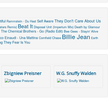
They Don't Care About Us
iful
Self Aware
Rammstein - Du Hast
Beat It
stars Remix)
Disposal Unit (Imperium Mix)
Death by Glamour
The Chemical Brothers - Go (Radio Edit)
Bee Gees - Stayin' Alive
Billie Jean
co Einaudi - Una Mattina
Cornfield Chase
Earth
ng They Fear Is You
Zbigniew Preisner
W.G. Snuffy Walden