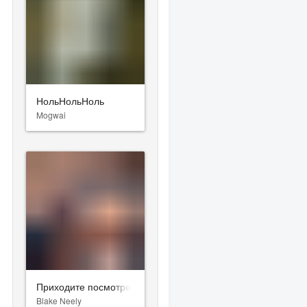
НольНольНоль
Mogwai
Приходите посмотреть на меня в хорошем свете
Blake Neely