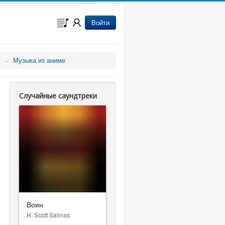
Войти
Музыка из аниме
Случайные саундтреки
Воин
H. Scott Salinas