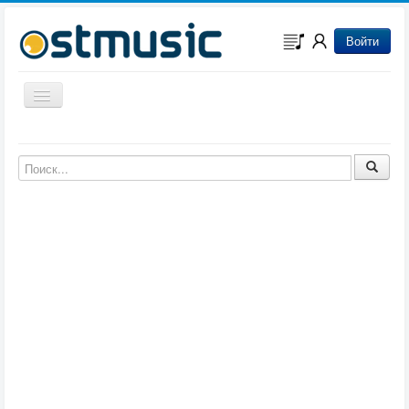
Войти
Включить/выключить навигацию
Музыка из игр
Музыка из фильмов
Музыка из мультфильмов
Музыка из сериалов
Музыка из аниме