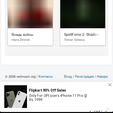
Вождь войны
SpellForce 2: Shadow Wars
Hans Zimmer
Tilman Sillescu
© 2026 ostmusic.org /
Контакты
Вход
/
Регистрация
/
Наверх
Все аудио материалы являются собственностью их изготовителя (владельца
прав) и охраняются Законом «Об авторском праве и смежных правах». Вы
можете использовать такие материалы только в том в случае, если
использование производится с ознакомительными целями - для прочих целей
вы должны приобрести лицензионную запись.
00:00
00:00
Error loading media: File could not be played