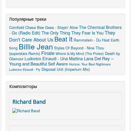
Популярные треки
The Chemical Brothers
Cornfield Chase
Bee Gees - Stayin' Alive
They
The Only Thing They Fear Is You
- Go (Radio Edit)
Beat It
Don't Care About Us
Rammstein - Du Hast
Earth
Billie Jean
Styles Of Beyond - Nine Thou
Song
Finale
(superstars Remix)
Death by
Where Is My Mind (The Pixies)
Lana Del Rey –
Ludovico Einaudi - Una Mattina
Glamour
Young and Beautiful
Self Aware
Horizon
Your Best Nightmare
Disposal Unit (Imperium Mix)
Ludovico Einaudi - Fly
Композиторы
Richard Band