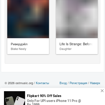
Ривердэйл
Life Is Strange: Before The St
Blake Neely
Daughter
© 2026 ostmusic.org /
Контакты
Вход
/
Регистрация
/
Наверх
Все аудио материалы являются собственностью их изготовителя (владельца
прав) и охраняются Законом «Об авторском праве и смежных правах». Вы
можете использовать такие материалы только в том в случае, если
использование производится с ознакомительными целями - для прочих целей