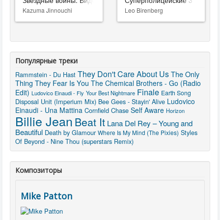
Звёздные войны: Видения. Девятый джедай
Суперполицейские 3
Kazuma Jinnouchi
Leo Birenberg
Популярные треки
They Don't Care About Us
The Only
Rammstein - Du Hast
Thing They Fear Is You
The Chemical Brothers - Go (Radio
Finale
Edit)
Earth Song
Ludovico Einaudi - Fly
Your Best Nightmare
Ludovico
Disposal Unit (Imperium Mix)
Bee Gees - Stayin' Alive
Einaudi - Una Mattina
Self Aware
Cornfield Chase
Horizon
Billie Jean
Beat It
Lana Del Rey – Young and
Beautiful
Death by Glamour
Styles
Where Is My Mind (The Pixies)
Of Beyond - Nine Thou (superstars Remix)
Композиторы
Mike Patton