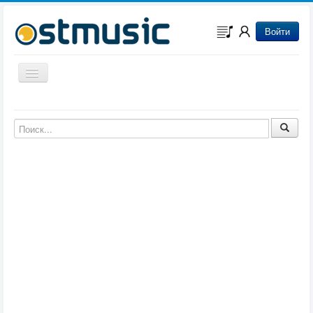
Войти
Включить/выключить навигацию
Музыка из игр
Музыка из фильмов
Музыка из мультфильмов
Музыка из сериалов
Музыка из аниме