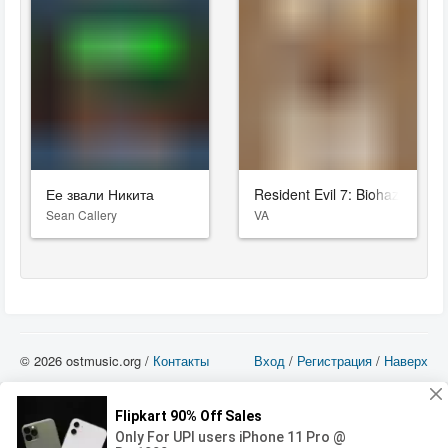
Ее звали Никита
Resident Evil 7: Biohazard
Sean Callery
VA
© 2026 ostmusic.org /
Контакты
Вход
/
Регистрация
/
Наверх
Все аудио материалы являются собственностью их изготовителя (владельца
прав) и охраняются Законом «Об авторском праве и смежных правах». Вы
можете использовать такие материалы только в том в случае, если
использование производится с ознакомительными целями - для прочих целей