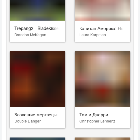
Trepang2 - Bladekisser
Капитан Америка: Новый ми
Brandon McKagan
Laura Karpman
Зловещие мертвецы: Пекло
Том и Джерри
Double Danger
Christopher Lennertz