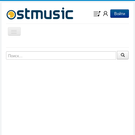
Войти
Включить/выключить навигацию
Музыка из игр
Музыка из фильмов
Музыка из мультфильмов
Музыка из сериалов
Музыка из аниме