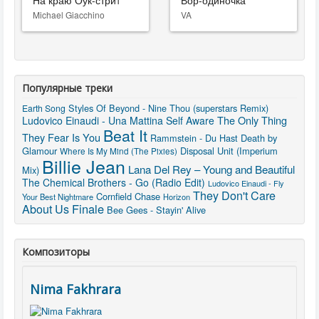
На краю Оук-стрит
Вор-одиночка
Michael Giacchino
VA
Популярные треки
Styles Of Beyond - Nine Thou (superstars Remix)
Earth Song
The Only Thing
Ludovico Einaudi - Una Mattina
Self Aware
Beat It
They Fear Is You
Rammstein - Du Hast
Death by
Glamour
Disposal Unit (Imperium
Where Is My Mind (The Pixies)
Billie Jean
Lana Del Rey – Young and Beautiful
Mix)
The Chemical Brothers - Go (Radio Edit)
Ludovico Einaudi - Fly
They Don't Care
Cornfield Chase
Your Best Nightmare
Horizon
About Us
Finale
Bee Gees - Stayin' Alive
Композиторы
Nima Fakhrara