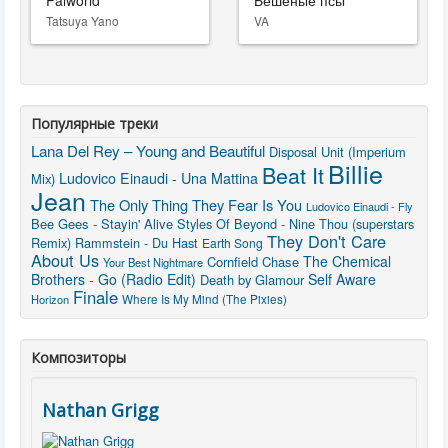
Palworld
Бешеные псы
Tatsuya Yano
VA
Популярные треки
Lana Del Rey – Young and Beautiful
Disposal Unit (Imperium
Billie
Beat It
Ludovico Einaudi - Una Mattina
Mix)
Jean
The Only Thing They Fear Is You
Ludovico Einaudi - Fly
Bee Gees - Stayin' Alive
Styles Of Beyond - Nine Thou (superstars
They Don't Care
Remix)
Rammstein - Du Hast
Earth Song
About Us
The Chemical
Cornfield Chase
Your Best Nightmare
Brothers - Go (Radio Edit)
Self Aware
Death by Glamour
Finale
Horizon
Where Is My Mind (The Pixies)
Композиторы
Nathan Grigg