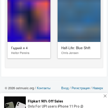
Гадкий я 4
Half-Life: Blue Shift
Heitor Pereira
Chris Jensen
© 2026 ostmusic.org /
Контакты
Вход
/
Регистрация
/
Наверх
Все аудио материалы являются собственностью их изготовителя (владельца
прав) и охраняются Законом «Об авторском праве и смежных правах». Вы
можете использовать такие материалы только в том в случае, если
использование производится с ознакомительными целями - для прочих целей