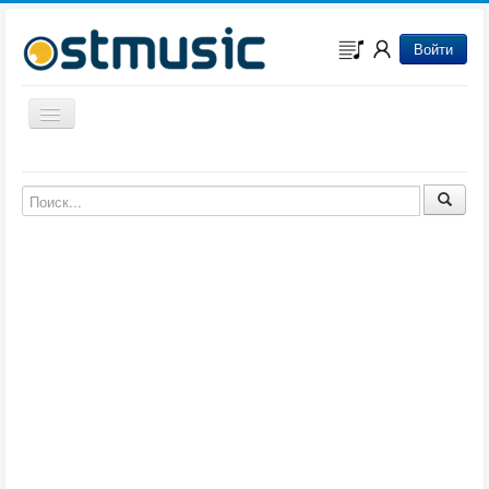
Войти
Включить/выключить навигацию
Музыка из игр
Музыка из фильмов
Музыка из мультфильмов
Музыка из сериалов
Музыка из аниме