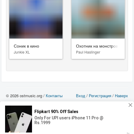
Соник в кино
Охотник на монстров
Junkie XL
Paul Haslinger
© 2026 ostmusic.org /
Контакты
Вход
/
Регистрация
/
Наверх
Все аудио материалы являются собственностью их изготовителя (владельца
прав) и охраняются Законом «Об авторском праве и смежных правах». Вы
можете использовать такие материалы только в том в случае, если
использование производится с ознакомительными целями - для прочих целей
вы должны приобрести лицензионную запись.