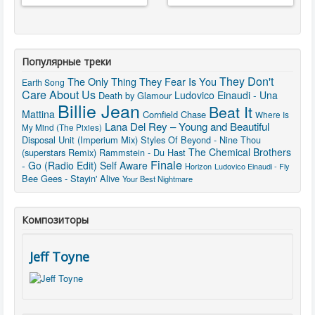
Популярные треки
They Don't
The Only Thing They Fear Is You
Earth Song
Care About Us
Ludovico Einaudi - Una
Death by Glamour
Billie Jean
Beat It
Mattina
Cornfield Chase
Where Is
Lana Del Rey – Young and Beautiful
My Mind (The Pixies)
Disposal Unit (Imperium Mix)
Styles Of Beyond - Nine Thou
The Chemical Brothers
(superstars Remix)
Rammstein - Du Hast
Finale
- Go (Radio Edit)
Self Aware
Horizon
Ludovico Einaudi - Fly
Bee Gees - Stayin' Alive
Your Best Nightmare
Композиторы
Jeff Toyne