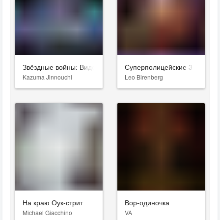
Звёздные войны: Видения. Девятый джедай
Суперполицейские 3
Kazuma Jinnouchi
Leo Birenberg
На краю Оук-стрит
Вор-одиночка
Michael Giacchino
VA