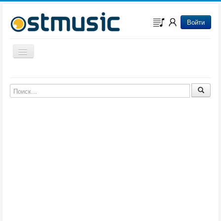
Войти
Включить/выключить навигацию
Музыка из игр
Музыка из фильмов
Музыка из мультфильмов
Музыка из сериалов
Музыка из аниме