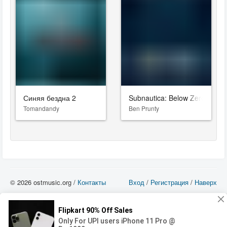
Синяя бездна 2
Subnautica: Below Zero
Tomandandy
Ben Prunty
© 2026 ostmusic.org /
Контакты
Вход
/
Регистрация
/
Наверх
Все аудио материалы являются собственностью их изготовителя (владельца
прав) и охраняются Законом «Об авторском праве и смежных правах». Вы
можете использовать такие материалы только в том в случае, если
использование производится с ознакомительными целями - для прочих целей