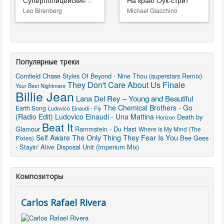
Суперполицейские 3
На краю Оук-стрит
Leo Birenberg
Michael Giacchino
Популярные треки
Cornfield Chase
Styles Of Beyond - Nine Thou (superstars Remix)
Finale
They Don't Care About Us
Your Best Nightmare
Billie Jean
Lana Del Rey – Young and Beautiful
The Chemical Brothers - Go
Earth Song
Ludovico Einaudi - Fly
(Radio Edit)
Ludovico Einaudi - Una Mattina
Death by
Horizon
Beat It
Glamour
Rammstein - Du Hast
Where Is My Mind (The
The Only Thing They Fear Is You
Self Aware
Bee Gees
Pixies)
- Stayin' Alive
Disposal Unit (Imperium Mix)
Композиторы
Carlos Rafael Rivera