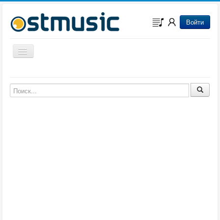
Войти
Включить/выключить навигацию
Музыка из игр
Музыка из фильмов
Музыка из мультфильмов
Музыка из сериалов
Музыка из аниме