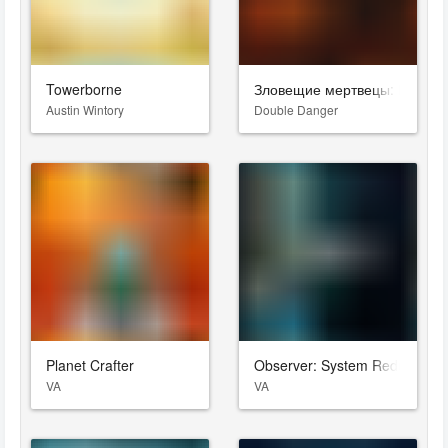
Towerborne
Зловещие мертвецы: Пекло
Austin Wintory
Double Danger
Planet Crafter
Observer: System Redux
VA
VA