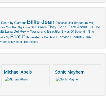
Billie Jean
u
Death by Glamour
Disposal Unit (Imperium Mix)
They Don't Care About Us
Self Aware
The
live
Your Best Nightmare
Lana Del Rey – Young and Beautiful
it)
Styles Of Beyond - Nine
Beat It
Ludovico Einaudi - Una
Rammstein - Du Hast
udi - Fly
Where Is My Mind (The Pixies)
Michael Abels
Sonic Mayhem