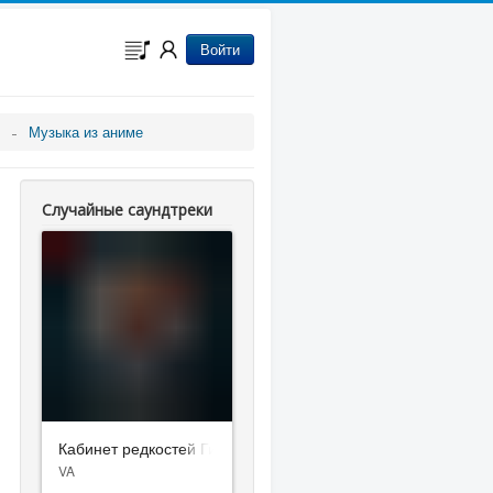
Войти
Музыка из аниме
Случайные саундтреки
Кабинет редкостей Гильермо дель Торо
VA