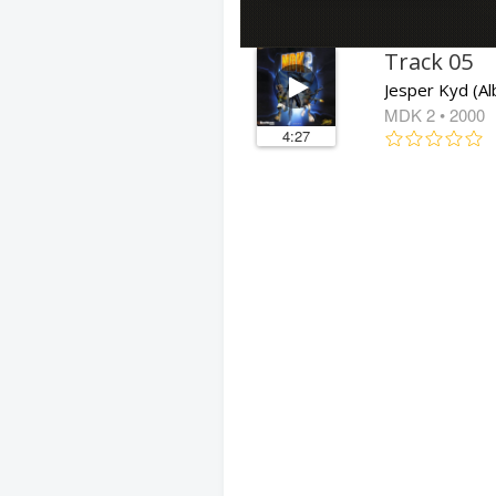
Track 05
Jesper Kyd (A
MDK 2
• 2000
4:27