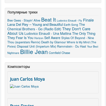
Популярные треки
Beat It
Finale
Bee Gees - Stayin' Alive
Ludovico Einaudi - Fly
Lana Del Rey – Young and Beautiful
The
Earth Song
They Don't Care
Chemical Brothers - Go (Radio Edit)
About Us
The Only Thing
Ludovico Einaudi - Una Mattina
They Fear Is You
Self Aware
Styles Of Beyond - Nine
Horizon
Thou (superstars Remix)
Death by Glamour
Where Is My Mind (The
Disposal Unit (Imperium Mix)
Rammstein - Du Hast
Pixies)
Your Best
Billie Jean
Cornfield Chase
Nightmare
Композиторы
Juan Carlos Moya