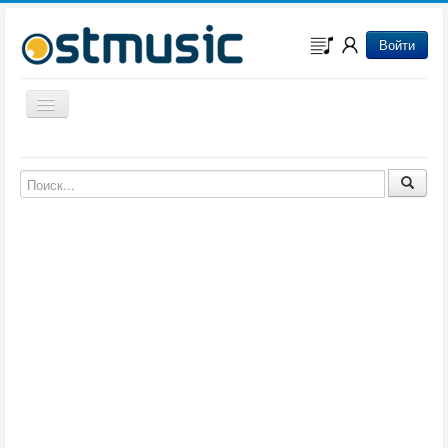
Войти
Включить/выключить навигацию
Музыка из игр
Музыка из фильмов
Музыка из мультфильмов
Музыка из сериалов
Музыка из аниме