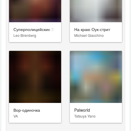
Суперполицейские 3
На краю Оук-стрит
Leo Birenberg
Michael Giacchino
Вор-одиночка
Palworld
VA
Tatsuya Yano