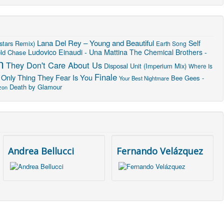
Lana Del Rey – Young and Beautiful
Self
stars Remix)
Earth Song
Ludovico Einaudi - Una Mattina
The Chemical Brothers -
eld Chase
n
They Don't Care About Us
Disposal Unit (Imperium Mix)
Where Is
Finale
 Only Thing They Fear Is You
Bee Gees -
Your Best Nightmare
Death by Glamour
zon
Andrea Bellucci
Fernando Velázquez