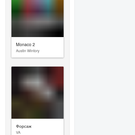
Monaco 2
Austin Wintory
Форсаж
VA