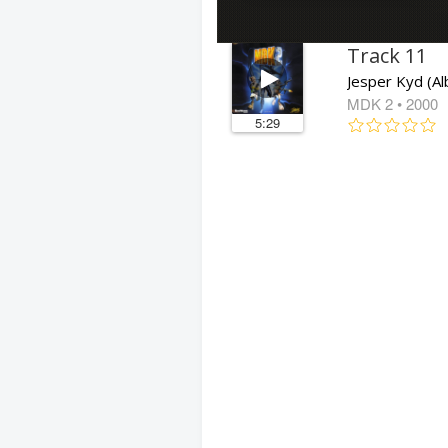
Track 11
Jesper Kyd (A
MDK 2
• 2000
5:29