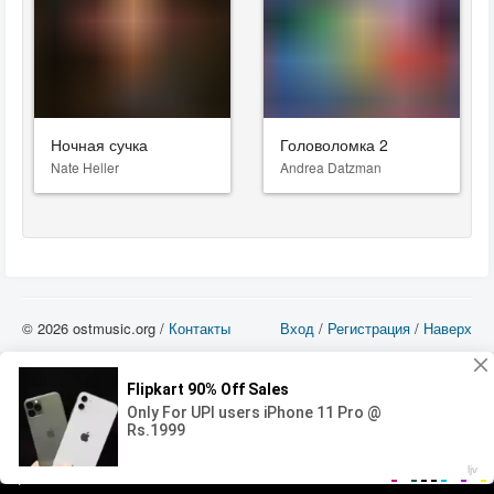
Ночная сучка
Головоломка 2
Nate Heller
Andrea Datzman
© 2026 ostmusic.org /
Контакты
Вход
/
Регистрация
/
Наверх
Все аудио материалы являются собственностью их изготовителя (владельца
прав) и охраняются Законом «Об авторском праве и смежных правах». Вы
можете использовать такие материалы только в том в случае, если
использование производится с ознакомительными целями - для прочих целей
вы должны приобрести лицензионную запись.
00:00
00:00
Error loading media: File could not be played