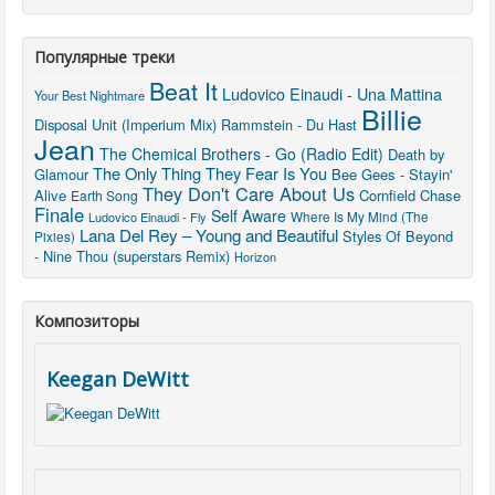
Популярные треки
Beat It
Ludovico Einaudi - Una Mattina
Your Best Nightmare
Billie
Disposal Unit (Imperium Mix)
Rammstein - Du Hast
Jean
The Chemical Brothers - Go (Radio Edit)
Death by
The Only Thing They Fear Is You
Glamour
Bee Gees - Stayin'
They Don't Care About Us
Alive
Cornfield Chase
Earth Song
Finale
Self Aware
Ludovico Einaudi - Fly
Where Is My Mind (The
Lana Del Rey – Young and Beautiful
Styles Of Beyond
Pixies)
- Nine Thou (superstars Remix)
Horizon
Композиторы
Keegan DeWitt