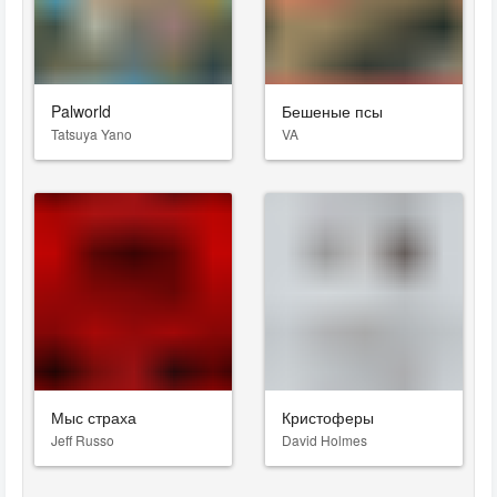
Palworld
Бешеные псы
Tatsuya Yano
VA
Мыс страха
Кристоферы
Jeff Russo
David Holmes