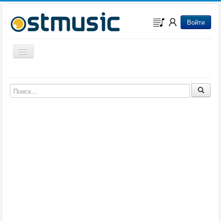
Войти
Включить/выключить навигацию
Музыка из игр
Музыка из фильмов
Музыка из мультфильмов
Музыка из сериалов
Музыка из аниме