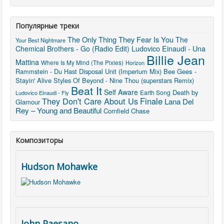
Популярные треки
The Only Thing They Fear Is You
The
Your Best Nightmare
Chemical Brothers - Go (Radio Edit)
Ludovico Einaudi - Una
Billie Jean
Mattina
Where Is My Mind (The Pixies)
Horizon
Rammstein - Du Hast
Disposal Unit (Imperium Mix)
Bee Gees -
Stayin' Alive
Styles Of Beyond - Nine Thou (superstars Remix)
Beat It
Self Aware
Death by
Earth Song
Ludovico Einaudi - Fly
They Don't Care About Us
Finale
Lana Del
Glamour
Rey – Young and Beautiful
Cornfield Chase
Композиторы
Hudson Mohawke
John Paesano