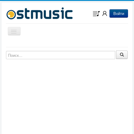
Войти
Включить/выключить навигацию
Музыка из игр
Музыка из фильмов
Музыка из мультфильмов
Музыка из сериалов
Музыка из аниме