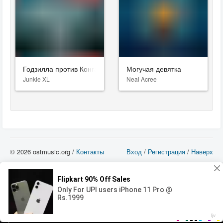
Годзилла против Конга
Могучая девятка
Junkie XL
Neal Acree
© 2026 ostmusic.org /
Контакты
Вход
/
Регистрация
/
Наверх
Все аудио материалы являются собственностью их изготовителя (владельца
прав) и охраняются Законом «Об авторском праве и смежных правах». Вы
можете использовать такие материалы только в том в случае, если
использование производится с ознакомительными целями - для прочих целей
вы должны приобрести лицензионную запись.
00:00
00:00
Error loading media: File could not be played