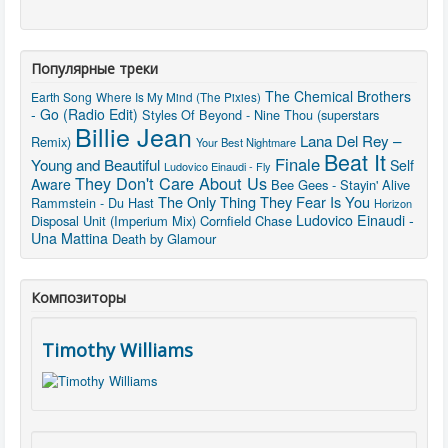
Популярные треки
The Chemical Brothers
Earth Song
Where Is My Mind (The Pixies)
- Go (Radio Edit)
Styles Of Beyond - Nine Thou (superstars
Billie Jean
Lana Del Rey –
Remix)
Your Best Nightmare
Beat It
Finale
Young and Beautiful
Self
Ludovico Einaudi - Fly
They Don't Care About Us
Aware
Bee Gees - Stayin' Alive
The Only Thing They Fear Is You
Rammstein - Du Hast
Horizon
Ludovico Einaudi -
Disposal Unit (Imperium Mix)
Cornfield Chase
Una Mattina
Death by Glamour
Композиторы
Timothy Williams