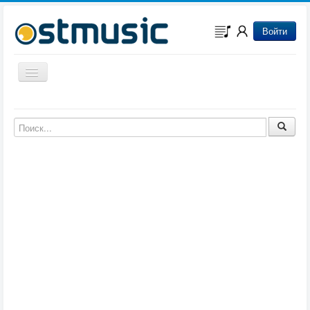
Войти
Включить/выключить навигацию
Музыка из игр
Музыка из фильмов
Музыка из мультфильмов
Музыка из сериалов
Музыка из аниме