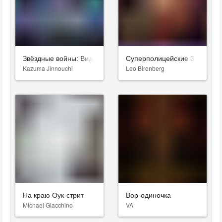
Звёздные войны: Видения. Девятый джедай
Суперполицейские 3
Kazuma Jinnouchi
Leo Birenberg
На краю Оук-стрит
Вор-одиночка
Michael Giacchino
VA