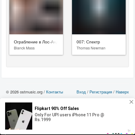
Ограбление в Лос-Анджелесе
007: Спектр
Blanck Mass
Thomas Newman
© 2026 ostmusic.org /
Контакты
Вход
/
Регистрация
/
Наверх
Все аудио материалы являются собственностью их изготовителя (владельца
прав) и охраняются Законом «Об авторском праве и смежных правах». Вы
можете использовать такие материалы только в том в случае, если
использование производится с ознакомительными целями - для прочих целей
вы должны приобрести лицензионную запись.
00:00
00:00
Error loading media: File could not be played