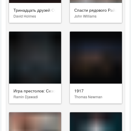
Тринадцать друзей Оушена
Спасти рядового Райана
David Holmes
John Williams
Игра престолов: Сезон 8
1917
Ramin Djawadi
Thomas Newman