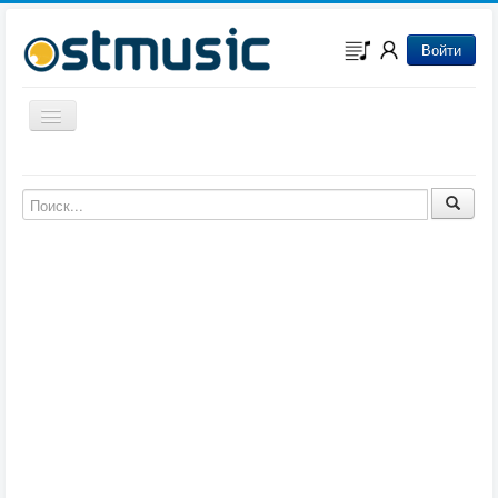
Войти
Включить/выключить навигацию
Музыка из игр
Музыка из фильмов
Музыка из мультфильмов
Музыка из сериалов
Музыка из аниме