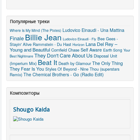
Популярные треки
Ludovico Einaudi - Una Mattina
Where Is My Mind (The Pixies)
Billie Jean
Finale
Bee Gees -
Ludovico Einaudi - Fly
Lana Del Rey –
Stayin' Alive
Rammstein - Du Hast
Horizon
Young and Beautiful
Self Aware
Cornfield Chase
Earth Song
Your
They Don't Care About Us
Disposal Unit
Best Nightmare
Beat It
The Only Thing
(Imperium Mix)
Death by Glamour
They Fear Is You
Styles Of Beyond - Nine Thou (superstars
The Chemical Brothers - Go (Radio Edit)
Remix)
Композиторы
Shougo Kaida