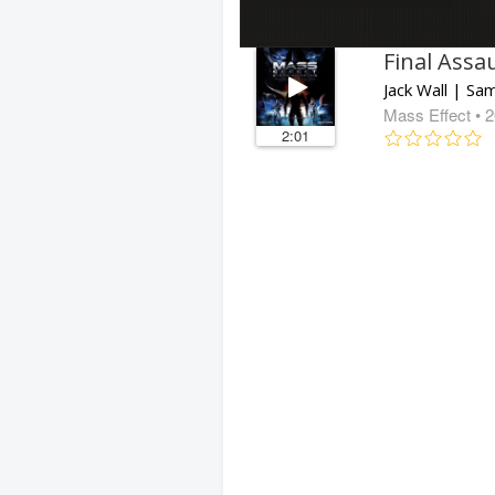
Final Assa
Jack Wall | Sa
Mass Effect
• 
2:01