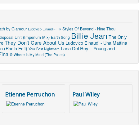
ath by Glamour
Styles Of Beyond - Nine Thou
Ludovico Einaudi - Fly
Billie Jean
The Only
Disposal Unit (Imperium Mix)
Earth Song
They Don't Care About Us
re
Ludovico Einaudi - Una Mattina
Lana Del Rey – Young and
o (Radio Edit)
Your Best Nightmare
Finale
Where Is My Mind (The Pixies)
Etienne Perruchon
Paul Wiley