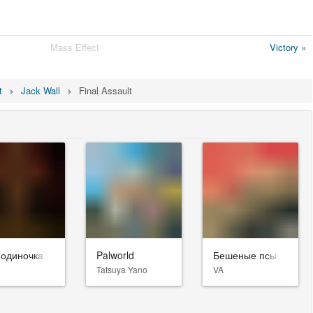
Mass Effect
Victory »
t
Jack Wall
Final Assault
-одиночка
Palworld
Бешеные псы
Tatsuya Yano
VA