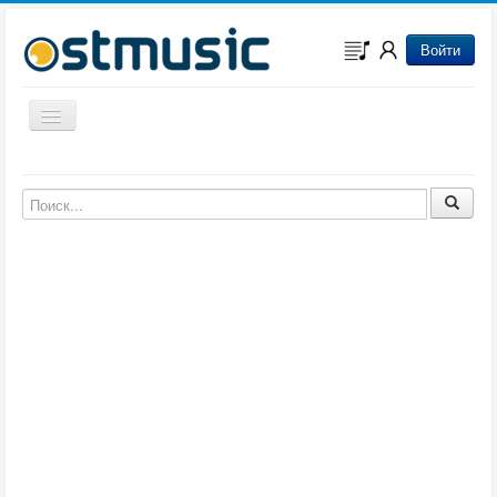
Войти
Включить/выключить навигацию
Музыка из игр
Музыка из фильмов
Музыка из мультфильмов
Музыка из сериалов
Музыка из аниме