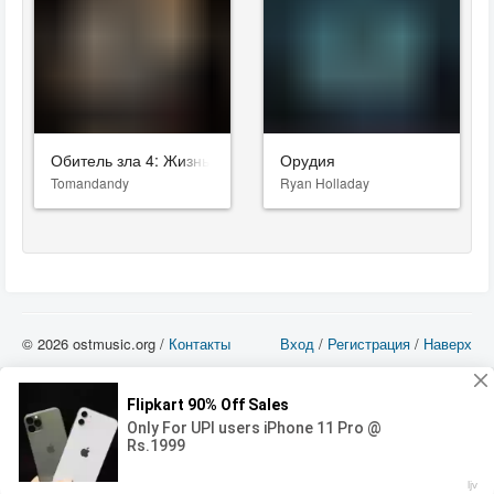
Обитель зла 4: Жизнь после смерти
Орудия
Tomandandy
Ryan Holladay
© 2026 ostmusic.org /
Контакты
Вход
/
Регистрация
/
Наверх
Все аудио материалы являются собственностью их изготовителя (владельца
прав) и охраняются Законом «Об авторском праве и смежных правах». Вы
можете использовать такие материалы только в том в случае, если
использование производится с ознакомительными целями - для прочих целей
вы должны приобрести лицензионную запись.
00:00
00:00