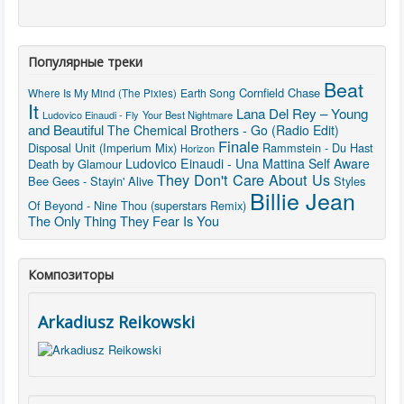
Популярные треки
Beat
Cornfield Chase
Where Is My Mind (The Pixies)
Earth Song
It
Lana Del Rey – Young
Ludovico Einaudi - Fly
Your Best Nightmare
and Beautiful
The Chemical Brothers - Go (Radio Edit)
Finale
Disposal Unit (Imperium Mix)
Rammstein - Du Hast
Horizon
Ludovico Einaudi - Una Mattina
Self Aware
Death by Glamour
They Don't Care About Us
Bee Gees - Stayin' Alive
Styles
Billie Jean
Of Beyond - Nine Thou (superstars Remix)
The Only Thing They Fear Is You
Композиторы
Arkadiusz Reikowski