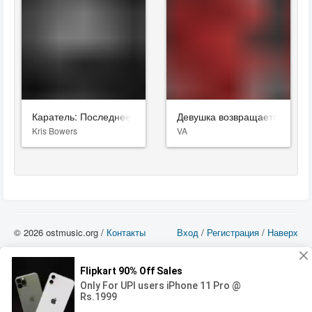
Каратель: Последнее убийство
Девушка возвращается одна
Kris Bowers
VA
© 2026 ostmusic.org /
Контакты
Вход
/
Регистрация
/
Наверх
Все аудио материалы являются собственностью их изготовителя (владельца
прав) и охраняются Законом «Об авторском праве и смежных правах». Вы
можете использовать такие материалы только в том в случае, если
использование производится с ознакомительными целями - для прочих целей
вы должны приобрести лицензионную запись.