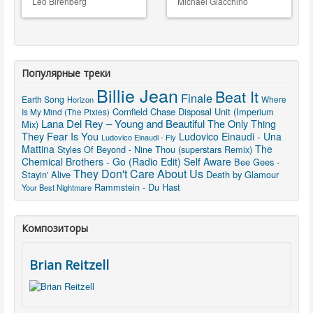
Leo Birenberg
Michael Giacchino
Популярные треки
Billie Jean
Beat It
Finale
Earth Song
Where
Horizon
Cornfield Chase
Disposal Unit (Imperium
Is My Mind (The Pixies)
Lana Del Rey – Young and Beautiful
The Only Thing
Mix)
They Fear Is You
Ludovico Einaudi - Una
Ludovico Einaudi - Fly
Mattina
The
Styles Of Beyond - Nine Thou (superstars Remix)
Chemical Brothers - Go (Radio Edit)
Self Aware
Bee Gees -
They Don't Care About Us
Stayin' Alive
Death by Glamour
Rammstein - Du Hast
Your Best Nightmare
Композиторы
Brian Reitzell