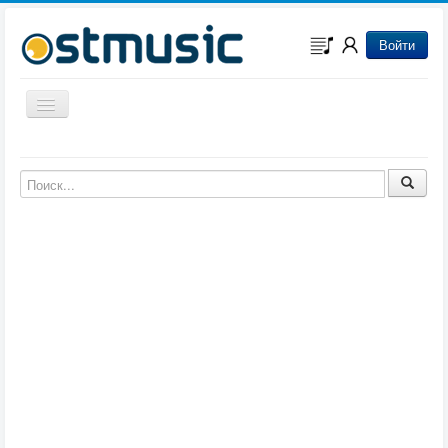
Войти
Включить/выключить навигацию
Музыка из игр
Музыка из фильмов
Музыка из мультфильмов
Музыка из сериалов
Музыка из аниме