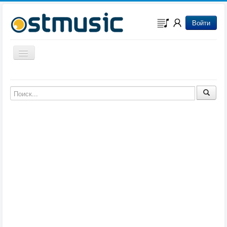
Войти
Включить/выключить навигацию
Музыка из игр
Музыка из фильмов
Музыка из мультфильмов
Музыка из сериалов
Музыка из аниме