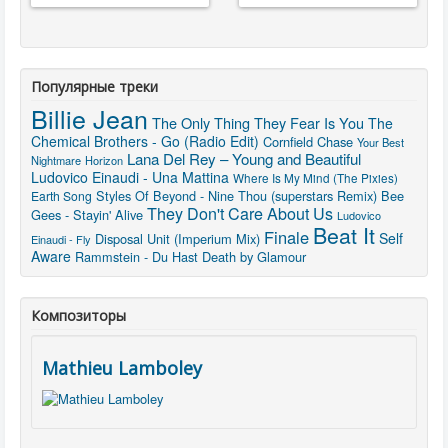
Популярные треки
Billie Jean
The Only Thing They Fear Is You
The
Chemical Brothers - Go (Radio Edit)
Cornfield Chase
Your Best
Lana Del Rey – Young and Beautiful
Nightmare
Horizon
Ludovico Einaudi - Una Mattina
Where Is My Mind (The Pixies)
Styles Of Beyond - Nine Thou (superstars Remix)
Bee
Earth Song
They Don't Care About Us
Gees - Stayin' Alive
Ludovico
Beat It
Finale
Self
Disposal Unit (Imperium Mix)
Einaudi - Fly
Aware
Rammstein - Du Hast
Death by Glamour
Композиторы
Mathieu Lamboley