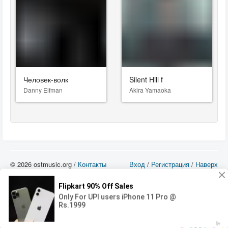
Человек-волк
Silent Hill f
Danny Elfman
Akira Yamaoka
© 2026 ostmusic.org /
Контакты
Вход
/
Регистрация
/
Наверх
Все аудио материалы являются собственностью их изготовителя (владельца
прав) и охраняются Законом «Об авторском праве и смежных правах». Вы
можете использовать такие материалы только в том в случае, если
использование производится с ознакомительными целями - для прочих целей
вы должны приобрести лицензионную запись.