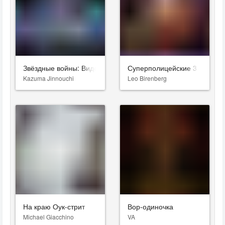
Звёздные войны: Видения. Девятый джедай
Суперполицейские 3
Kazuma Jinnouchi
Leo Birenberg
На краю Оук-стрит
Вор-одиночка
Michael Giacchino
VA