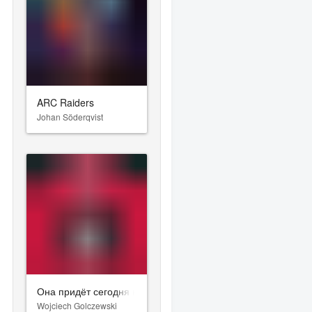
ARC Raiders
Johan Söderqvist
Она придёт сегодня ночью
Wojciech Golczewski