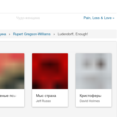
Чудо-женщина
Pain, Loss & Love »
щина
Rupert Gregson-Williams
Ludendorff, Enough!
еные псы
Мыс страха
Кристоферы
Jeff Russo
David Holmes