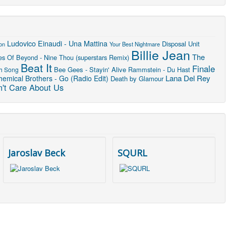
Ludovico Einaudi - Una Mattina
Disposal Unit
on
Your Best Nightmare
Billie Jean
The
es Of Beyond - Nine Thou (superstars Remix)
Beat It
Finale
Bee Gees - Stayin' Alive
Rammstein - Du Hast
th Song
Lana Del Rey
emical Brothers - Go (Radio Edit)
Death by Glamour
't Care About Us
Jaroslav Beck
SQURL