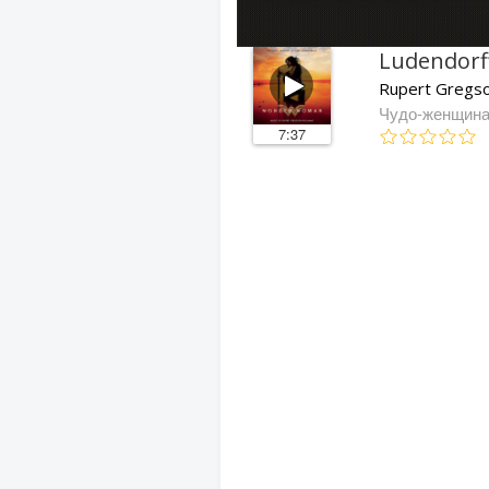
Ludendorf
Rupert Gregso
Чудо-женщин
7:37