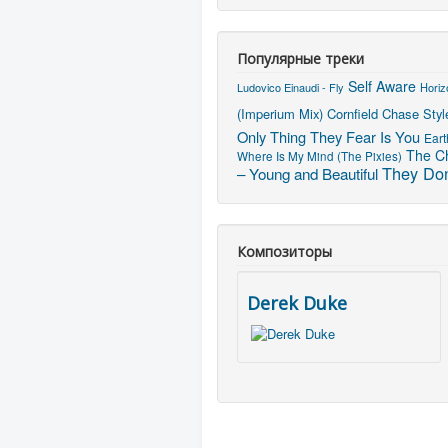
Популярные треки
Self Aware
Ludovico Einaudi - Fly
Horiz
(Imperium Mix)
Cornfield Chase
Styl
Only Thing They Fear Is You
Ear
The Ch
Where Is My Mind (The Pixies)
They Don
– Young and Beautiful
Композиторы
Derek Duke