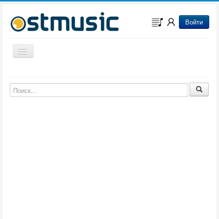
Войти
Включить/выключить навигацию
Музыка из игр
Музыка из фильмов
Музыка из мультфильмов
Музыка из сериалов
Музыка из аниме