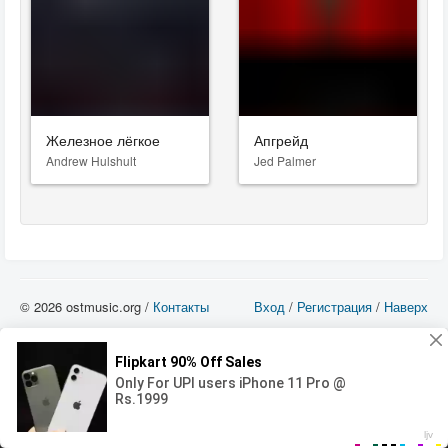
Железное лёгкое
Апгрейд
Andrew Hulshult
Jed Palmer
© 2026 ostmusic.org /
Контакты
Вход
/
Регистрация
/
Наверх
Все аудио материалы являются собственностью их изготовителя (владельца
прав) и охраняются Законом «Об авторском праве и смежных правах». Вы
можете использовать такие материалы только в том в случае, если
использование производится с ознакомительными целями - для прочих целей
вы должны приобрести лицензионную запись.
00:00
00:00
Error loading media: File could not be played