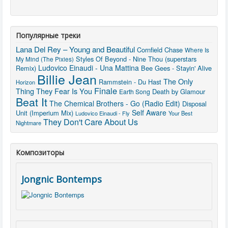
Популярные треки
Lana Del Rey – Young and Beautiful
Cornfield Chase
Where Is
Styles Of Beyond - Nine Thou (superstars
My Mind (The Pixies)
Ludovico Einaudi - Una Mattina
Remix)
Bee Gees - Stayin' Alive
Billie Jean
The Only
Rammstein - Du Hast
Horizon
Finale
Thing They Fear Is You
Death by Glamour
Earth Song
Beat It
The Chemical Brothers - Go (Radio Edit)
Disposal
Self Aware
Unit (Imperium Mix)
Ludovico Einaudi - Fly
Your Best
They Don't Care About Us
Nightmare
Композиторы
Jongnic Bontemps