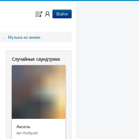
Войти
Музыка из аниме
Случайные саундтреки
Аксель
Ian Hultquist