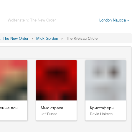
Wolfenstein: The New Order
London Nautica »
n: The New Order
Mick Gordon
The Kreisau Circle
еные псы
Мыс страха
Кристоферы
Jeff Russo
David Holmes