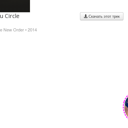
u Circle
Скачать этот трек
he New Order
• 2014