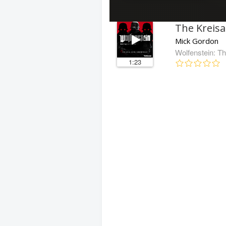
The Kreisa
Mick Gordon
Wolfenstein: T
1:23