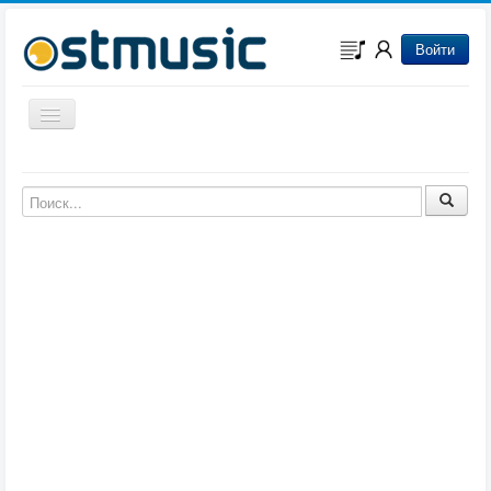
Войти
Включить/выключить навигацию
Музыка из игр
Музыка из фильмов
Музыка из мультфильмов
Музыка из сериалов
Музыка из аниме