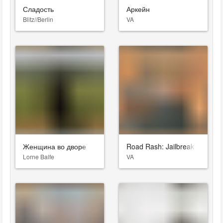
Сладость
Аркейн
Blitz//Berlin
VA
Женщина во дворе
Road Rash: Jailbreak
Lorne Balfe
VA