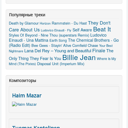
Популярные треки
They Don't
Death by Glamour
Rammstein - Du Hast
Horizon
Beat It
Care About Us
Self Aware
Ludovico Einaudi - Fly
Ludovico
Styles Of Beyond - Nine Thou (superstars Remix)
Einaudi - Una Mattina
The Chemical Brothers - Go
Earth Song
(Radio Edit)
Bee Gees - Stayin' Alive
Cornfield Chase
Your Best
Finale
Lana Del Rey – Young and Beautiful
The
Nightmare
Billie Jean
Only Thing They Fear Is You
Where Is My
Disposal Unit (Imperium Mix)
Mind (The Pixies)
Композиторы
Haim Mazar