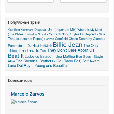
Популярные треки
Disposal Unit (Imperium Mix)
Where Is My Mind
Your Best Nightmare
Styles Of Beyond - Nine
(The Pixies)
Earth Song
Ludovico Einaudi - Fly
Thou (superstars Remix)
Cornfield Chase
Death by Glamour
Horizon
Billie Jean
Finale
The Only
Rammstein - Du Hast
They Don't Care About Us
Thing They Fear Is You
Beat It
Ludovico Einaudi - Una Mattina
Bee Gees - Stayin'
The Chemical Brothers - Go (Radio Edit)
Self Aware
Alive
Lana Del Rey – Young and Beautiful
Композиторы
Marcelo Zarvos