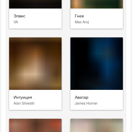
Элвис
Гнев
VA
Max Aruj
Интуиция
Аватар
Alan Silvestri
James Horner