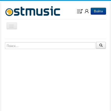
Войти
Включить/выключить навигацию
Музыка из игр
Музыка из фильмов
Музыка из мультфильмов
Музыка из сериалов
Музыка из аниме