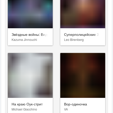
Звёздные войны: Видения. Девятый джедай
Суперполицейские 3
Kazuma Jinnouchi
Leo Birenberg
На краю Оук-стрит
Вор-одиночка
Michael Giacchino
VA