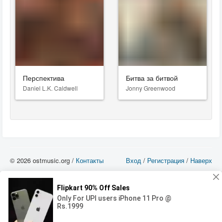
Перспектива
Битва за битвой
Daniel L.K. Caldwell
Jonny Greenwood
© 2026 ostmusic.org /
Контакты
Вход
/
Регистрация
/
Наверх
Все аудио материалы являются собственностью их изготовителя (владельца
прав) и охраняются Законом «Об авторском праве и смежных правах». Вы
можете использовать такие материалы только в том в случае, если
использование производится с ознакомительными целями - для прочих целей
вы должны приобрести лицензионную запись.