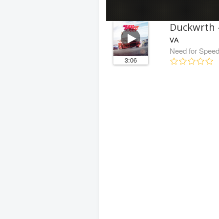
Duckwrth 
VA
Need for Spee
3:06