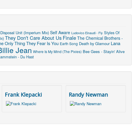
Self Aware
Disposal Unit (Imperium Mix)
Styles Of
Ludovico Einaudi - Fly
They Don't Care About Us
Finale
The Chemical Brothers -
ix)
Lana
he Only Thing They Fear Is You
Death by Glamour
Earth Song
Billie Jean
Bee Gees - Stayin' Alive
Where Is My Mind (The Pixies)
ammstein - Du Hast
Frank Klepacki
Randy Newman