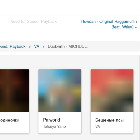
Need for Speed: Payback
Flowdan - Original Raggamuffin
(feat. Wiley) »
peed: Payback
VA
Duckwrth - MICHUUL.
-одиночка
Palworld
Бешеные псы
Tatsuya Yano
VA