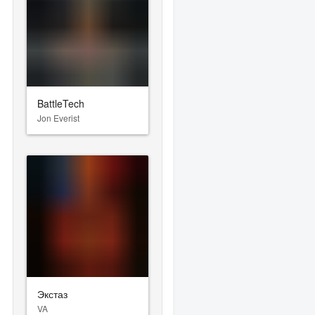
BattleTech
Jon Everist
Экстаз
VA