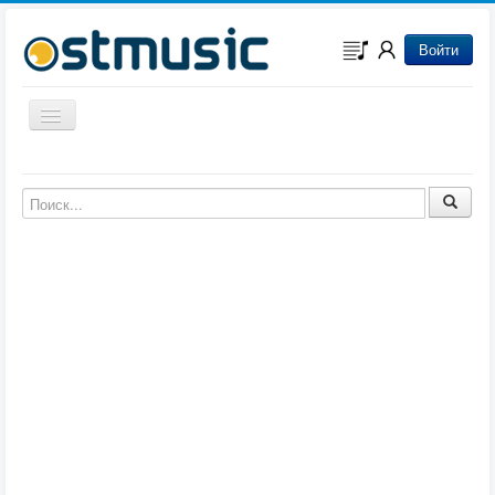
Войти
Включить/выключить навигацию
Музыка из игр
Музыка из фильмов
Музыка из мультфильмов
Музыка из сериалов
Музыка из аниме