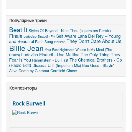
Популярные треки
Beat It
Styles Of Beyond - Nine Thou (superstars Remix)
Finale
Lana Del Rey – Young
Self Aware
Ludovico Einaudi - Fly
They Don't Care About Us
and Beautiful
Earth Song
Horizon
Billie Jean
Where Is My Mind (The
Your Best Nightmare
The Only Thing They
Ludovico Einaudi - Una Mattina
Pixies)
Fear Is You
The Chemical Brothers - Go
Rammstein - Du Hast
(Radio Edit)
Disposal Unit (Imperium Mix)
Bee Gees - Stayin'
Alive
Death by Glamour
Cornfield Chase
Композиторы
Rock Burwell