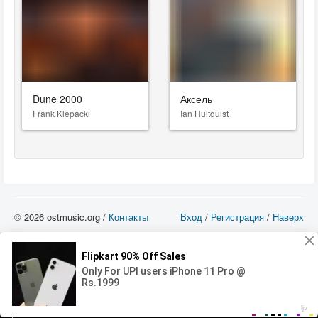
Dune 2000
Аксель
Frank Klepacki
Ian Hultquist
© 2026 ostmusic.org /
Контакты
Вход
/
Регистрация
/
Наверх
Все аудио материалы являются собственностью их изготовителя (владельца
прав) и охраняются Законом «Об авторском праве и смежных правах». Вы
можете использовать такие материалы только в том в случае, если
использование производится с ознакомительными целями - для прочих целей
вы должны приобрести лицензионную запись.
00:00
00:00
Error loading media: File could not be played