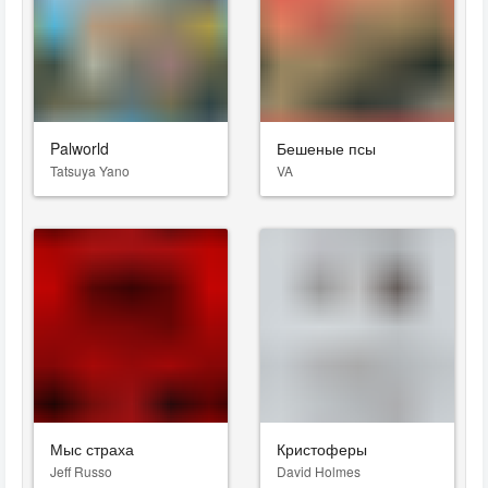
Palworld
Бешеные псы
Tatsuya Yano
VA
Мыс страха
Кристоферы
Jeff Russo
David Holmes