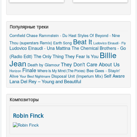
Популярные треки
Cornfield Chase
Rammstein - Du Hast
Styles Of Beyond - Nine
Beat It
Thou (superstars Remix)
Earth Song
Ludovico Einaudi - Fly
Ludovico Einaudi - Una Mattina
The Chemical Brothers - Go
Billie
The Only Thing They Fear Is You
(Radio Edit)
Jean
They Don't Care About Us
Death by Glamour
Finale
Bee Gees - Stayin'
Horizon
Where Is My Mind (The Pixies)
Self Aware
Alive
Disposal Unit (Imperium Mix)
Your Best Nightmare
Lana Del Rey – Young and Beautiful
Композиторы
Robin Finck