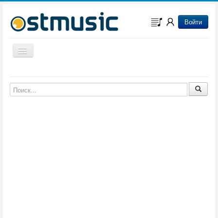
Войти
Включить/выключить навигацию
Музыка из игр
Музыка из фильмов
Музыка из мультфильмов
Музыка из сериалов
Музыка из аниме