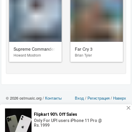
Supreme Commander 2
Far Cry 3
Howard Mostrom
Brian Tyler
© 2026 ostmusic.org /
Контакты
Вход
/
Регистрация
/
Наверх
Все аудио материалы являются собственностью их изготовителя (владельца
прав) и охраняются Законом «Об авторском праве и смежных правах». Вы
можете использовать такие материалы только в том в случае, если
использование производится с ознакомительными целями - для прочих целей
вы должны приобрести лицензионную запись.