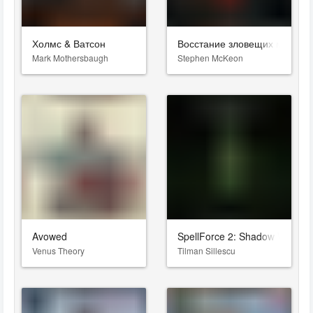
Холмс & Ватсон
Восстание зловещих мертве
Mark Mothersbaugh
Stephen McKeon
Avowed
SpellForce 2: Shadow Wars
Venus Theory
Tilman Sillescu