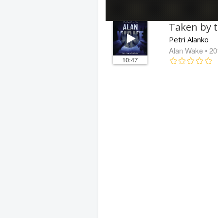
Taken by 
Petri Alanko
Alan Wake
• 20
10:47