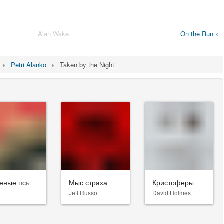
Alan Wake
On the Run »
Petri Alanko
Taken by the Night
еные псы
Мыс страха
Кристоферы
Jeff Russo
David Holmes