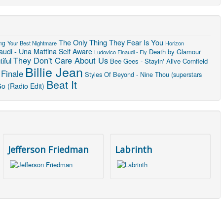
The Only Thing They Fear Is You
ng
Your Best Nightmare
Horizon
audi - Una Mattina
Self Aware
Death by Glamour
Ludovico Einaudi - Fly
They Don't Care About Us
iful
Bee Gees - Stayin' Alive
Cornfield
Billie Jean
Finale
Styles Of Beyond - Nine Thou (superstars
Beat It
o (Radio Edit)
Jefferson Friedman
Labrinth