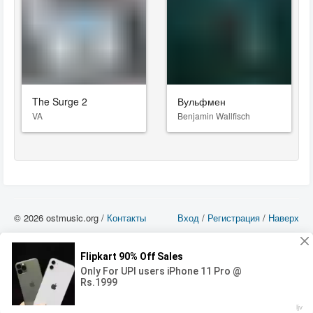
The Surge 2
Вульфмен
VA
Benjamin Wallfisch
© 2026 ostmusic.org /
Контакты
Вход
/
Регистрация
/
Наверх
Все аудио материалы являются собственностью их изготовителя (владельца
прав) и охраняются Законом «Об авторском праве и смежных правах». Вы
можете использовать такие материалы только в том в случае, если
использование производится с ознакомительными целями - для прочих целей
вы должны приобрести лицензионную запись.
00:00
00:00