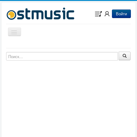
Войти
Включить/выключить навигацию
Музыка из игр
Музыка из фильмов
Музыка из мультфильмов
Музыка из сериалов
Музыка из аниме