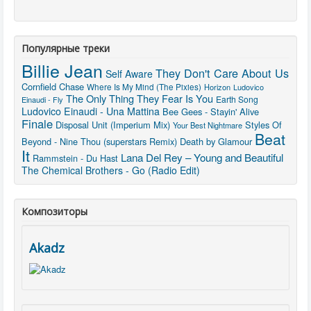
Популярные треки
Billie Jean
They Don't Care About Us
Self Aware
Cornfield Chase
Where Is My Mind (The Pixies)
Horizon
Ludovico
The Only Thing They Fear Is You
Earth Song
Einaudi - Fly
Ludovico Einaudi - Una Mattina
Bee Gees - Stayin' Alive
Finale
Disposal Unit (Imperium Mix)
Styles Of
Your Best Nightmare
Beat
Beyond - Nine Thou (superstars Remix)
Death by Glamour
It
Lana Del Rey – Young and Beautiful
Rammstein - Du Hast
The Chemical Brothers - Go (Radio Edit)
Композиторы
Akadz