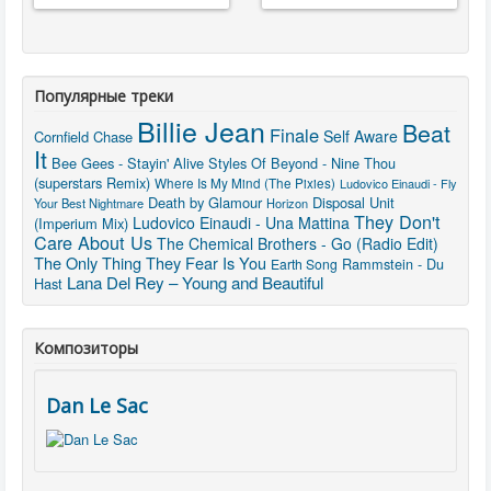
Популярные треки
Billie Jean
Beat
Finale
Self Aware
Cornfield Chase
It
Bee Gees - Stayin' Alive
Styles Of Beyond - Nine Thou
(superstars Remix)
Where Is My Mind (The Pixies)
Ludovico Einaudi - Fly
Death by Glamour
Disposal Unit
Your Best Nightmare
Horizon
They Don't
Ludovico Einaudi - Una Mattina
(Imperium Mix)
Care About Us
The Chemical Brothers - Go (Radio Edit)
The Only Thing They Fear Is You
Rammstein - Du
Earth Song
Lana Del Rey – Young and Beautiful
Hast
Композиторы
Dan Le Sac