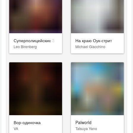
Суперполицейские 3
На краю Оук-стрит
Leo Birenberg
Michael Giacchino
Вор-одиночка
Palworld
VA
Tatsuya Yano