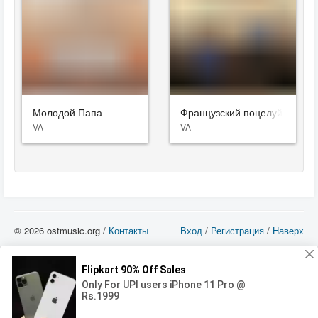
Молодой Папа
Французский поцелуй
VA
VA
© 2026 ostmusic.org /
Контакты
Вход
/
Регистрация
/
Наверх
Все аудио материалы являются собственностью их изготовителя (владельца
прав) и охраняются Законом «Об авторском праве и смежных правах». Вы
можете использовать такие материалы только в том в случае, если
использование производится с ознакомительными целями - для прочих целей
вы должны приобрести лицензионную запись.