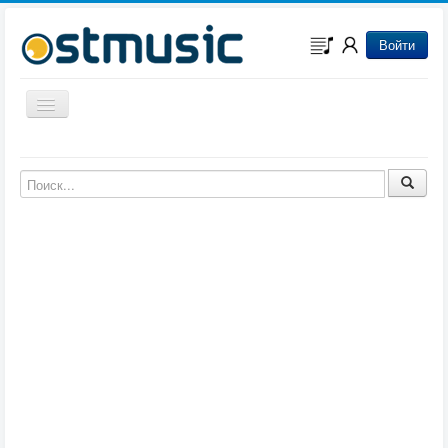
Войти
Включить/выключить навигацию
Музыка из игр
Музыка из фильмов
Музыка из мультфильмов
Музыка из сериалов
Музыка из аниме