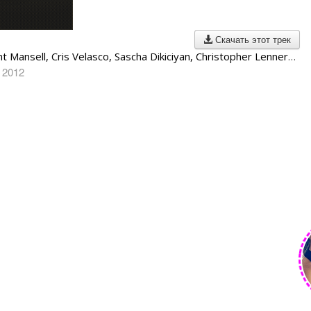
Скачать этот трек
Sam Hulick (Clint Mansell, Cris Velasco, Sascha Dikiciyan, Christopher Lennertz)
 2012