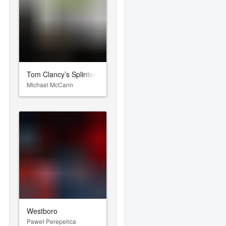
Tom Clancy’s Splinter Cell: Double Agent
Michael McCann
Westboro
Paweł Perepełica