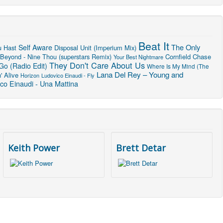
Beat It
The Only
Self Aware
u Hast
Disposal Unit (Imperium Mix)
 Beyond - Nine Thou (superstars Remix)
Cornfield Chase
Your Best Nightmare
They Don't Care About Us
Go (Radio Edit)
Where Is My Mind (The
Lana Del Rey – Young and
' Alive
Horizon
Ludovico Einaudi - Fly
co Einaudi - Una Mattina
Keith Power
Brett Detar