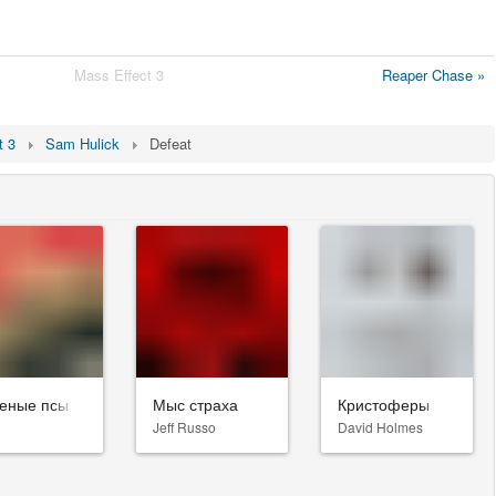
Mass Effect 3
Reaper Chase »
t 3
Sam Hulick
Defeat
еные псы
Мыс страха
Кристоферы
Jeff Russo
David Holmes