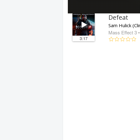
Defeat
Mass Effect 3
•
3:17