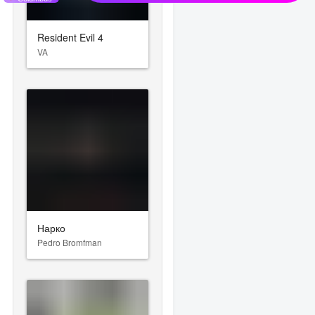
Resident Evil 4
VA
Нарко
Pedro Bromfman