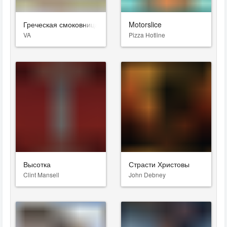
Греческая смоковница
Motorslice
VA
Pizza Hotline
Высотка
Страсти Христовы
Clint Mansell
John Debney