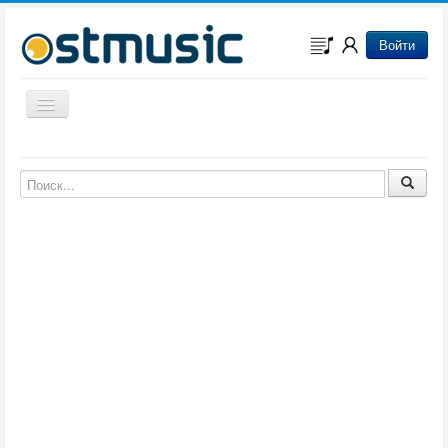
Войти
Включить/выключить навигацию
Музыка из игр
Музыка из фильмов
Музыка из мультфильмов
Музыка из сериалов
Музыка из аниме