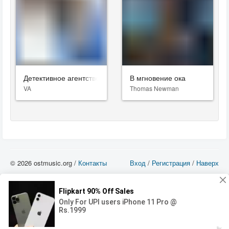
Детективное агентство «Лунный свет»
В мгновение ока
VA
Thomas Newman
© 2026 ostmusic.org /
Контакты
Вход
/
Регистрация
/
Наверх
Все аудио материалы являются собственностью их изготовителя (владельца
прав) и охраняются Законом «Об авторском праве и смежных правах». Вы
можете использовать такие материалы только в том в случае, если
использование производится с ознакомительными целями - для прочих целей
вы должны приобрести лицензионную запись.