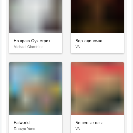
На краю Оук-стрит
Вор-одиночка
Michael Giacchino
VA
Palworld
Бешеные псы
Tatsuya Yano
VA