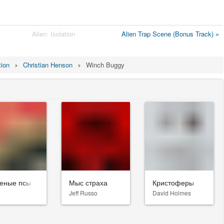
Alien: Isolation
Alien Trap Scene (Bonus Track) »
tion
Christian Henson
Winch Buggy
еные псы
Мыс страха
Кристоферы
Jeff Russo
David Holmes