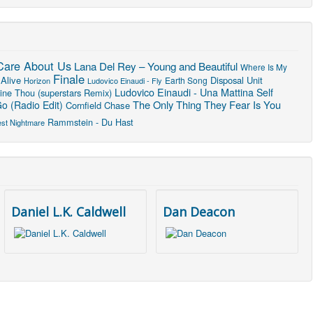
Care About Us
Lana Del Rey – Young and Beautiful
Where Is My
Finale
 Alive
Disposal Unit
Earth Song
Horizon
Ludovico Einaudi - Fly
Ludovico Einaudi - Una Mattina
Self
ine Thou (superstars Remix)
The Only Thing They Fear Is You
o (Radio Edit)
Cornfield Chase
Rammstein - Du Hast
est Nightmare
Daniel L.K. Caldwell
Dan Deacon