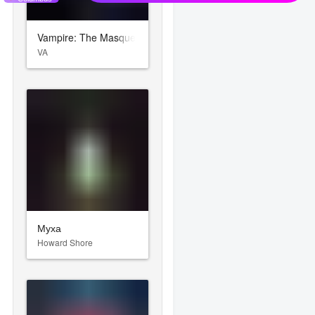
Vampire: The Masquerade – Bloodlines
VA
Муха
Howard Shore