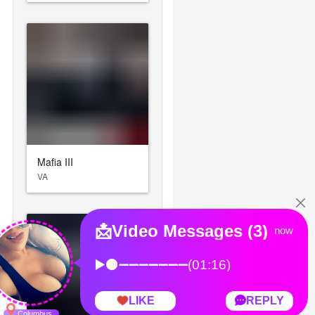
Mafia III
VA