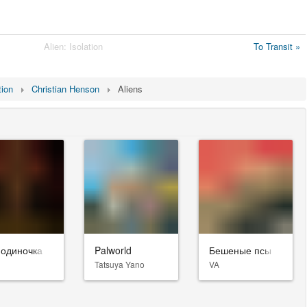
Alien: Isolation
To Transit »
tion
Christian Henson
Aliens
-одиночка
Palworld
Бешеные псы
Tatsuya Yano
VA