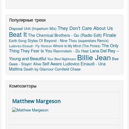
Популярные треки
They Don't Care About Us
Disposal Unit (Imperium Mix)
Beat It
Finale
The Chemical Brothers - Go (Radio Edit)
Styles Of Beyond - Nine Thou (superstars Remix)
Earth Song
The Only
Ludovico Einaudi - Fly
Horizon
Where Is My Mind (The Pixies)
Thing They Fear Is You
Lana Del Rey –
Rammstein - Du Hast
Billie Jean
Young and Beautiful
Bee
Your Best Nightmare
Self Aware
Ludovico Einaudi - Una
Gees - Stayin' Alive
Mattina
Death by Glamour
Cornfield Chase
Композиторы
Matthew Margeson