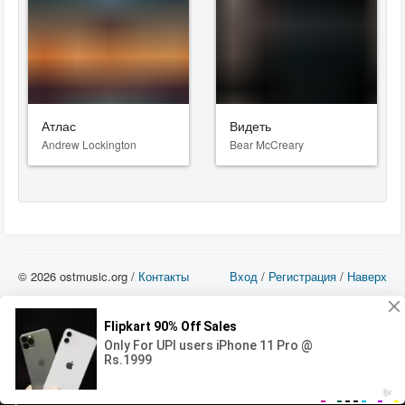
Атлас
Видеть
Andrew Lockington
Bear McCreary
© 2026 ostmusic.org /
Контакты
Вход
/
Регистрация
/
Наверх
Все аудио материалы являются собственностью их изготовителя (владельца
прав) и охраняются Законом «Об авторском праве и смежных правах». Вы
можете использовать такие материалы только в том в случае, если
использование производится с ознакомительными целями - для прочих целей
вы должны приобрести лицензионную запись.
00:00
00:00
Error loading media: File could not be played