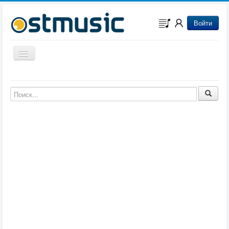
Войти
Включить/выключить навигацию
Музыка из игр
Музыка из фильмов
Музыка из мультфильмов
Музыка из сериалов
Музыка из аниме