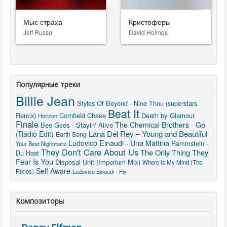
Мыс страха
Кристоферы
Jeff Russo
David Holmes
Популярные треки
Billie Jean
Styles Of Beyond - Nine Thou (superstars
Beat It
Remix)
Cornfield Chase
Death by Glamour
Horizon
Finale
The Chemical Brothers - Go
Bee Gees - Stayin' Alive
Lana Del Rey – Young and Beautiful
(Radio Edit)
Earth Song
Ludovico Einaudi - Una Mattina
Rammstein -
Your Best Nightmare
They Don't Care About Us
The Only Thing They
Du Hast
Fear Is You
Disposal Unit (Imperium Mix)
Where Is My Mind (The
Self Aware
Pixies)
Ludovico Einaudi - Fly
Композиторы