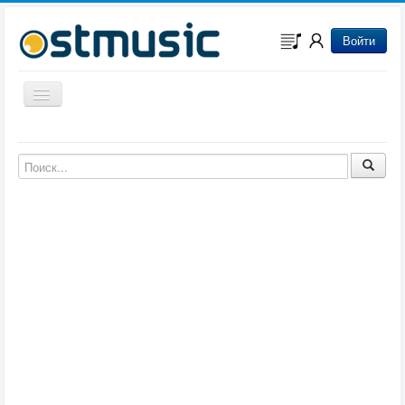
Войти
Включить/выключить навигацию
Музыка из игр
Музыка из фильмов
Музыка из мультфильмов
Музыка из сериалов
Музыка из аниме