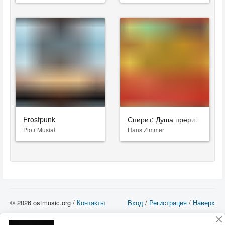
Frostpunk
Спирит: Душа прерий
Piotr Musiał
Hans Zimmer
© 2026 ostmusic.org /
Контакты
Вход
/
Регистрация
/
Наверх
Все аудио материалы являются собственностью их изготовителя (владельца