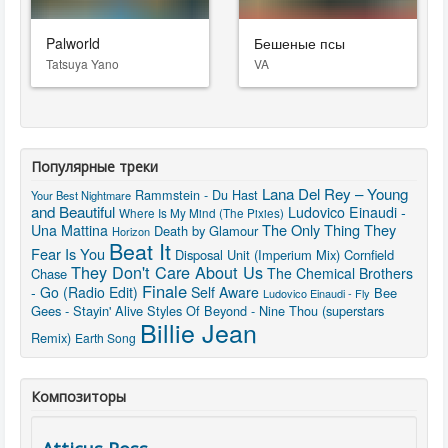
Palworld
Бешеные псы
Tatsuya Yano
VA
Популярные треки
Lana Del Rey – Young
Rammstein - Du Hast
Your Best Nightmare
and Beautiful
Ludovico Einaudi -
Where Is My Mind (The Pixies)
The Only Thing They
Una Mattina
Death by Glamour
Horizon
Beat It
Fear Is You
Disposal Unit (Imperium Mix)
Cornfield
They Don't Care About Us
The Chemical Brothers
Chase
Finale
- Go (Radio Edit)
Self Aware
Bee
Ludovico Einaudi - Fly
Gees - Stayin' Alive
Styles Of Beyond - Nine Thou (superstars
Billie Jean
Remix)
Earth Song
Композиторы