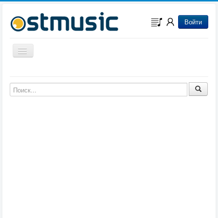
Войти
Включить/выключить навигацию
Музыка из игр
Музыка из фильмов
Музыка из мультфильмов
Музыка из сериалов
Музыка из аниме