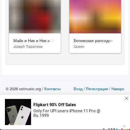
Майк и Ник и Ник и Элис
Богемская рапсодия
Joseph Trapanese
Queen
© 2026 ostmusic.org /
Контакты
Вход
/
Регистрация
/
Наверх
Все аудио материалы являются собственностью их изготовителя (владельца
прав) и охраняются Законом «Об авторском праве и смежных правах». Вы
можете использовать такие материалы только в том в случае, если
использование производится с ознакомительными целями - для прочих целей
вы должны приобрести лицензионную запись.
00:00
00:00
Error loading media: File could not be played