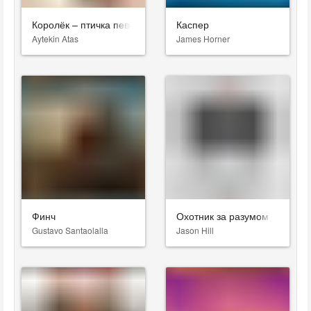
Королёк – птичка певчая
Каспер
Aytekin Atas
James Horner
Финч
Охотник за разумом
Gustavo Santaolalla
Jason Hill