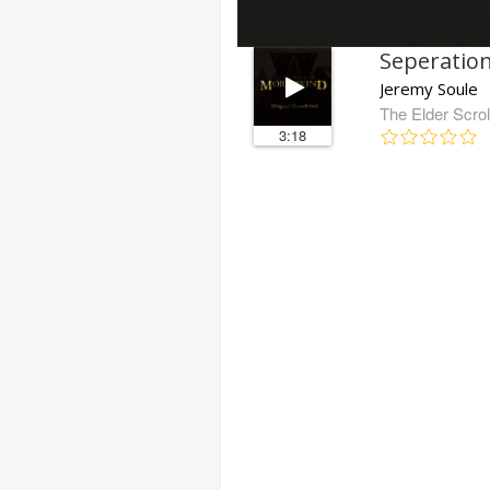
Seperatio
Jeremy Soule
The Elder Scrol
3:18