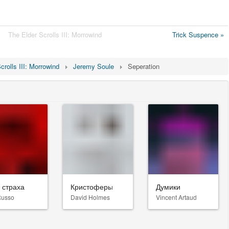
The Elder Scrolls III: Morrowind
Trick Suspence »
crolls III: Morrowind
Jeremy Soule
Seperation
 страха
Кристоферы
Думики
Russo
David Holmes
Vincent Artaud