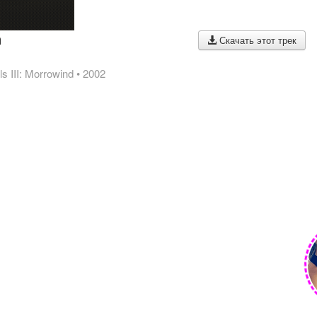
n
Скачать этот трек
ls III: Morrowind
• 2002