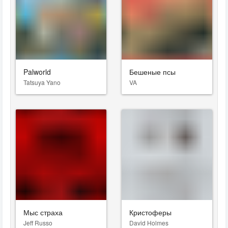
Palworld
Бешеные псы
Tatsuya Yano
VA
Мыс страха
Кристоферы
Jeff Russo
David Holmes