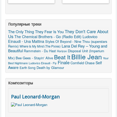
Популярные треки
They Don't Care About
The Only Thing They Fear Is You
Us
Ludovico
The Chemical Brothers - Go (Radio Edit)
Einaudi - Una Mattina
Styles Of Beyond - Nine Thou (superstars
Lana Del Rey – Young and
Remix)
Where Is My Mind (The Pixies)
Beautiful
Rammstein - Du Hast
Disposal Unit (Imperium
Horizon
Billie Jean
Beat It
Mix)
Bee Gees - Stayin' Alive
Your
Finale
Self
Cornfield Chase
Best Nightmare
Ludovico Einaudi - Fly
Aware
Death by Glamour
Earth Song
Композиторы
Paul Leonard-Morgan