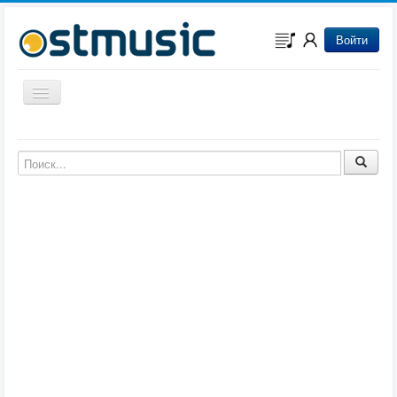
Войти
Включить/выключить навигацию
Музыка из игр
Музыка из фильмов
Музыка из мультфильмов
Музыка из сериалов
Музыка из аниме