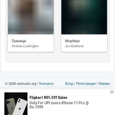
Граница
Морбиус
Andrew Lockington
Jon Ekstrand
© 2026 ostmusic.org /
Контакты
Вход
/
Регистрация
/
Наверх
Все аудио материалы являются собственностью их изготовителя (владельца
прав) и охраняются Законом «Об авторском праве и смежных правах». Вы
можете использовать такие материалы только в том в случае, если
использование производится с ознакомительными целями - для прочих целей
вы должны приобрести лицензионную запись.