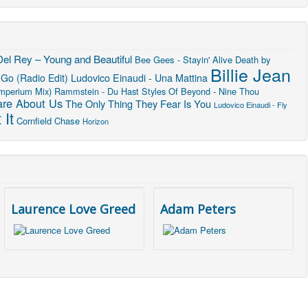
el Rey – Young and Beautiful
Bee Gees - Stayin' Alive
Death by
Billie Jean
 Go (Radio Edit)
Ludovico Einaudi - Una Mattina
Imperium Mix)
Rammstein - Du Hast
Styles Of Beyond - Nine Thou
are About Us
The Only Thing They Fear Is You
Ludovico Einaudi - Fly
 It
Cornfield Chase
Horizon
Laurence Love Greed
Adam Peters