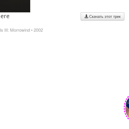
here
Скачать этот трек
ls III: Morrowind
• 2002