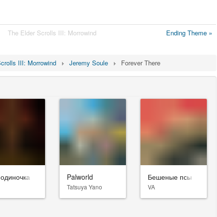
The Elder Scrolls III: Morrowind
Ending Theme »
crolls III: Morrowind
Jeremy Soule
Forever There
-одиночка
Palworld
Бешеные псы
Tatsuya Yano
VA