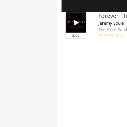
Forever T
Jeremy Soule
The Elder Scrol
2:05